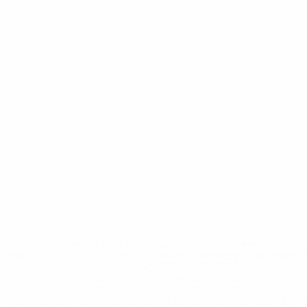
* Исключена до дальнейшего уведомления. <a
href='https://ru.uefa.com/insideuefa/mediaservices/medi
148df8afec70-8ace600b6288-1000--
%D1%84%D0%B8%D1%84%D0%B0-
%D1%83%D0%B5%D1%84%D0%B0-
%D0%B8%D1%81%D0%BA%D0%BB%D1%8E%D1%87%D0%