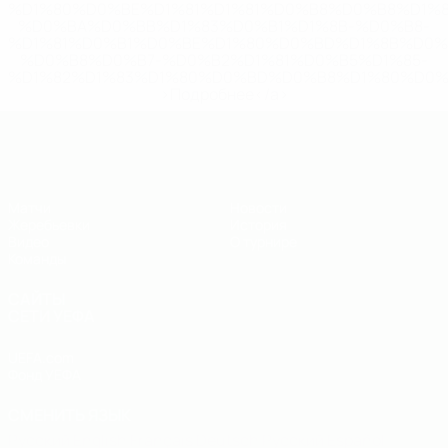
%D1%80%D0%BE%D1%81%D1%81%D0%B8%D0%B8%D1%
%D0%BA%D0%BB%D1%83%D0%B1%D1%8B-%D0%B8-
%D1%81%D0%B1%D0%BE%D1%80%D0%BD%D1%8B%D0%
%D0%B8%D0%B7-%D0%B2%D1%81%D0%B5%D1%85-
%D1%82%D1%83%D1%80%D0%BD%D0%B8%D1%80%D0%
>Подробнее</a>
ЧЕ - юноши до 19
Матчи
Новости
Жеребьевки
История
Видео
О турнире
Команды
САЙТЫ
СЕТИ УЕФА
UEFA.com
Фонд УЕФА
СМЕНИТЬ ЯЗЫК
Русский
English
Français
Deutsch
Русский
Español