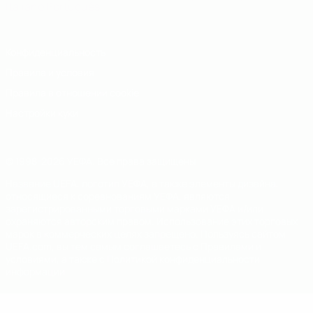
Italiano
Português
Конфиденциальность
Правила и условия
Правила в отношении cookie
Настройки куки
© 1998-2026 УЕФА. Все права защищены
Название UEFA, логотип УЕФА, а также элементы дизайна,
относящиеся к соревнованиям УЕФА, являются
зарегистрированными торговыми марками УЕФА и/или
охраняются авторским правом. Использование этих торговых
марок в коммерческих целях запрещено. Пользуясь сайтом
UEFA.com, вы тем самым соглашаетесь с Правилами и
условиями, а также с Политикой конфиденциальности
информации.