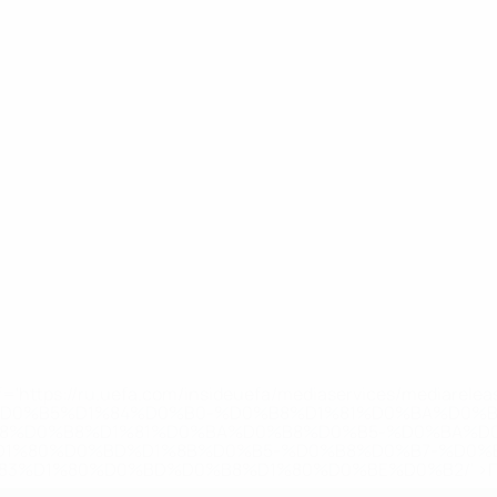
='https://ru.uefa.com/insideuefa/mediaservices/mediarel
%D0%B5%D1%84%D0%B0-%D0%B8%D1%81%D0%BA%D0%B
B8%D0%B8%D1%81%D0%BA%D0%B8%D0%B5-%D0%BA%D0
D1%80%D0%BD%D1%8B%D0%B5-%D0%B8%D0%B7-%D0%B
83%D1%80%D0%BD%D0%B8%D1%80%D0%BE%D0%B2/' >По