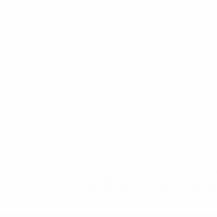
* Исключена до дальнейшего уведомления. <a href
%D1%84%D0%B8%D1%84%D0%B0-%D1%83
%D1%80%D0%BE%D1%81%D1%81%D0%
%D1%81%D0%B1%D0%BE%
%D1%82%D1%