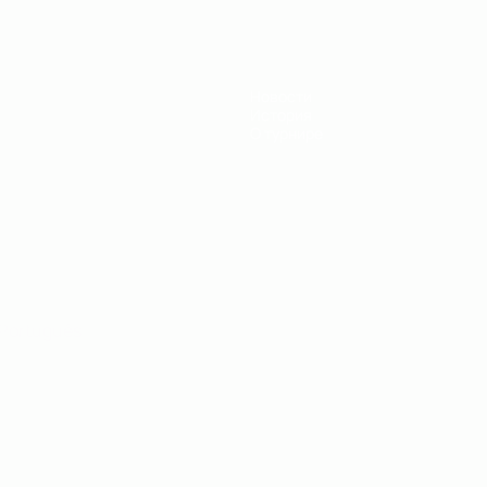
Новости
История
О турнире
Português