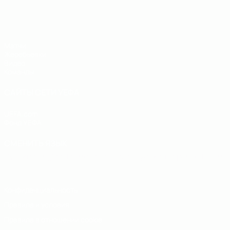
ЧЕ - юноши до 19
Матчи
Жеребьевки
Видео
Команды
САЙТЫ СЕТИ УЕФА
UEFA.com
Фонд УЕФА
СМЕНИТЬ ЯЗЫК
Русский
English
Français
Deutsch
Русский
Español
Italiano
Конфиденциальность
Правила и условия
Правила в отношении cookie