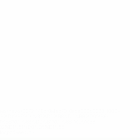
eases/news/0272-148df8afec70-8ace600b6288-1000--
B%D1%8E%D1%87%D0%B8%D0%BB%D0%B8-
%BB%D1%83%D0%B1%D1%8B-%D0%B8-
2%D1%81%D0%B5%D1%85-
дробнее</a>