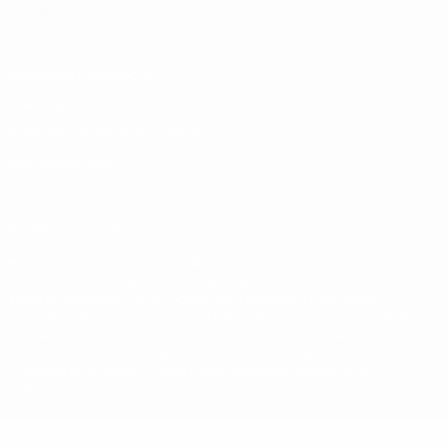
Italiano
Português
Конфиденциальность
Правила и условия
Правила в отношении cookie
Настройки куки
© 1998-2026 УЕФА. Все права защищены
Название UEFA, логотип УЕФА, а также элементы дизайна,
относящиеся к соревнованиям УЕФА, являются
зарегистрированными торговыми марками УЕФА и/или
охраняются авторским правом. Использование этих торговых
марок в коммерческих целях запрещено. Пользуясь сайтом
UEFA.com, вы тем самым соглашаетесь с Правилами и
условиями, а также с Политикой конфиденциальности
информации.