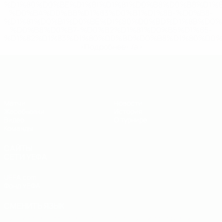
%D1%80%D0%BE%D1%81%D1%81%D0%B8%D0%B8%D1%
%D0%BA%D0%BB%D1%83%D0%B1%D1%8B-%D0%B8-
%D1%81%D0%B1%D0%BE%D1%80%D0%BD%D1%8B%D0%
%D0%B8%D0%B7-%D0%B2%D1%81%D0%B5%D1%85-
%D1%82%D1%83%D1%80%D0%BD%D0%B8%D1%80%D0%
>Подробнее</a>
ЧЕ - юноши до 19
Матчи
Новости
Жеребьевки
История
Видео
О турнире
Команды
САЙТЫ
СЕТИ УЕФА
UEFA.com
Фонд УЕФА
СМЕНИТЬ ЯЗЫК
Русский
English
Français
Deutsch
Русский
Español