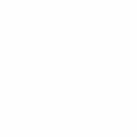
* Исключена до дальнейшего уведомления. <a
href='https://ru.uefa.com/insideuefa/mediaservices/medi
148df8afec70-8ace600b6288-1000--
%D1%84%D0%B8%D1%84%D0%B0-
%D1%83%D0%B5%D1%84%D0%B0-
%D0%B8%D1%81%D0%BA%D0%BB%D1%8E%D1%87%D0%