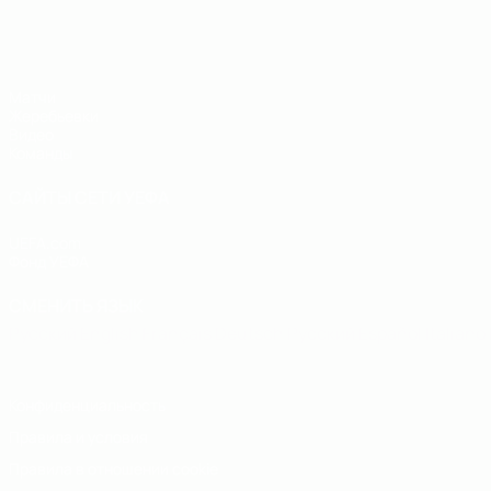
ЧЕ - юноши до 19
Матчи
Жеребьевки
Видео
Команды
САЙТЫ СЕТИ УЕФА
UEFA.com
Фонд УЕФА
СМЕНИТЬ ЯЗЫК
Русский
English
Français
Deutsch
Русский
Español
Italiano
Конфиденциальность
Правила и условия
Правила в отношении cookie