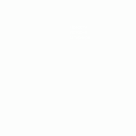
Новости
История
О турнире
Português