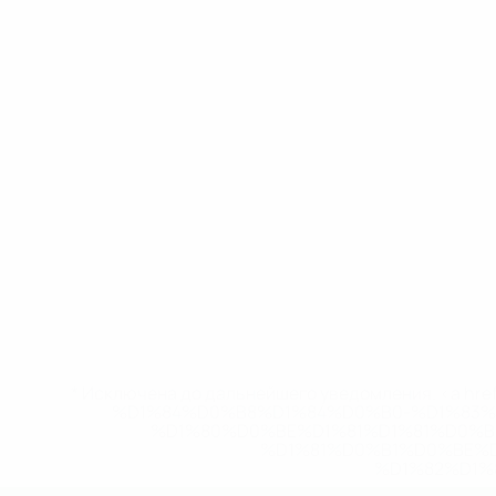
* Исключена до дальнейшего уведомления. <a href
%D1%84%D0%B8%D1%84%D0%B0-%D1%83
%D1%80%D0%BE%D1%81%D1%81%D0%
%D1%81%D0%B1%D0%BE%
%D1%82%D1%