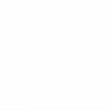
eases/news/0272-148df8afec70-8ace600b6288-1000--
B%D1%8E%D1%87%D0%B8%D0%BB%D0%B8-
%BB%D1%83%D0%B1%D1%8B-%D0%B8-
2%D1%81%D0%B5%D1%85-
дробнее</a>