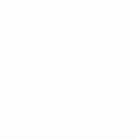
='https://ru.uefa.com/insideuefa/mediaservices/mediarel
%D0%B5%D1%84%D0%B0-%D0%B8%D1%81%D0%BA%D0%B
B8%D0%B8%D1%81%D0%BA%D0%B8%D0%B5-%D0%BA%D0
D1%80%D0%BD%D1%8B%D0%B5-%D0%B8%D0%B7-%D0%B
83%D1%80%D0%BD%D0%B8%D1%80%D0%BE%D0%B2/' >По