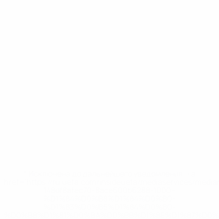
* Исключена до дальнейшего уведомления. <a
href='https://ru.uefa.com/insideuefa/mediaservices/medi
148df8afec70-8ace600b6288-1000--
%D1%84%D0%B8%D1%84%D0%B0-
%D1%83%D0%B5%D1%84%D0%B0-
%D0%B8%D1%81%D0%BA%D0%BB%D1%8E%D1%87%D0%