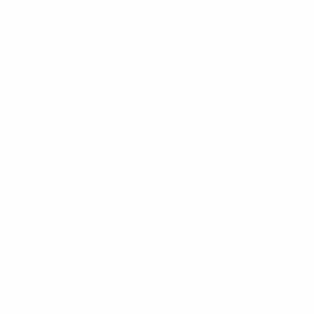
%D1%80%D0%BE%D1%81%D1%81%D0%B8%D0%B8%D1%
%D0%BA%D0%BB%D1%83%D0%B1%D1%8B-%D0%B8-
%D1%81%D0%B1%D0%BE%D1%80%D0%BD%D1%8B%D0%
%D0%B8%D0%B7-%D0%B2%D1%81%D0%B5%D1%85-
%D1%82%D1%83%D1%80%D0%BD%D0%B8%D1%80%D0%
>Подробнее</a>
ЧЕ - юноши до 19
Матчи
Новости
Жеребьевки
История
Видео
О турнире
Команды
САЙТЫ
СЕТИ УЕФА
UEFA.com
Фонд УЕФА
СМЕНИТЬ ЯЗЫК
Русский
English
Français
Deutsch
Русский
Español