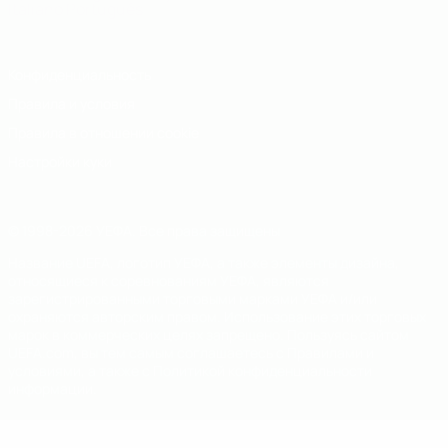
Italiano
Português
Конфиденциальность
Правила и условия
Правила в отношении cookie
Настройки куки
© 1998-2026 УЕФА. Все права защищены
Название UEFA, логотип УЕФА, а также элементы дизайна,
относящиеся к соревнованиям УЕФА, являются
зарегистрированными торговыми марками УЕФА и/или
охраняются авторским правом. Использование этих торговых
марок в коммерческих целях запрещено. Пользуясь сайтом
UEFA.com, вы тем самым соглашаетесь с Правилами и
условиями, а также с Политикой конфиденциальности
информации.