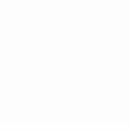
Italiano
Português
Конфиденциальность
Правила и условия
Правила в отношении cookie
Настройки куки
© 1998-2026 УЕФА. Все права защищены
Название UEFA, логотип УЕФА, а также элементы дизайна,
относящиеся к соревнованиям УЕФА, являются
зарегистрированными торговыми марками УЕФА и/или
охраняются авторским правом. Использование этих торговых
марок в коммерческих целях запрещено. Пользуясь сайтом
UEFA.com, вы тем самым соглашаетесь с Правилами и
условиями, а также с Политикой конфиденциальности
информации.