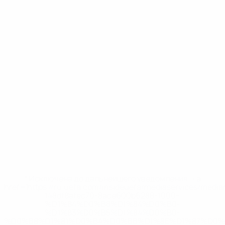
* Исключена до дальнейшего уведомления. <a
href='https://ru.uefa.com/insideuefa/mediaservices/medi
148df8afec70-8ace600b6288-1000--
%D1%84%D0%B8%D1%84%D0%B0-
%D1%83%D0%B5%D1%84%D0%B0-
%D0%B8%D1%81%D0%BA%D0%BB%D1%8E%D1%87%D0%