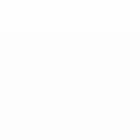
%D1%80%D0%BE%D1%81%D1%81%D0%B8%D0%B8%D1%
%D0%BA%D0%BB%D1%83%D0%B1%D1%8B-%D0%B8-
%D1%81%D0%B1%D0%BE%D1%80%D0%BD%D1%8B%D0%
%D0%B8%D0%B7-%D0%B2%D1%81%D0%B5%D1%85-
%D1%82%D1%83%D1%80%D0%BD%D0%B8%D1%80%D0%
>Подробнее</a>
ЧЕ - юноши до 19
Матчи
Новости
Жеребьевки
История
Видео
О турнире
Команды
САЙТЫ
СЕТИ УЕФА
UEFA.com
Фонд УЕФА
СМЕНИТЬ ЯЗЫК
Русский
English
Français
Deutsch
Русский
Español