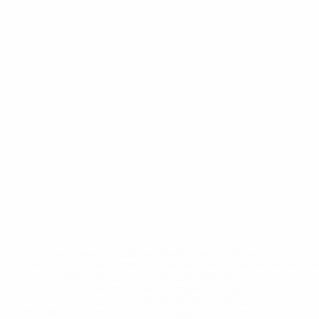
* Исключена до дальнейшего уведомления. <a
href='https://ru.uefa.com/insideuefa/mediaservices/medi
148df8afec70-8ace600b6288-1000--
%D1%84%D0%B8%D1%84%D0%B0-
%D1%83%D0%B5%D1%84%D0%B0-
%D0%B8%D1%81%D0%BA%D0%BB%D1%8E%D1%87%D0%