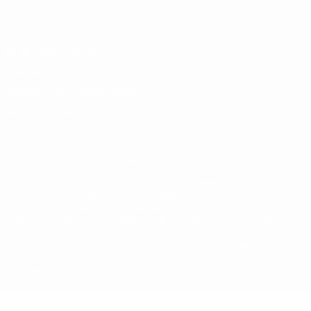
Italiano
Português
Конфиденциальность
Правила и условия
Правила в отношении cookie
Настройки куки
© 1998-2026 УЕФА. Все права защищены
Название UEFA, логотип УЕФА, а также элементы дизайна,
относящиеся к соревнованиям УЕФА, являются
зарегистрированными торговыми марками УЕФА и/или
охраняются авторским правом. Использование этих торговых
марок в коммерческих целях запрещено. Пользуясь сайтом
UEFA.com, вы тем самым соглашаетесь с Правилами и
условиями, а также с Политикой конфиденциальности
информации.