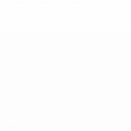
%D1%80%D0%BE%D1%81%D1%81%D0%B8%D0%B8%D1%
%D0%BA%D0%BB%D1%83%D0%B1%D1%8B-%D0%B8-
%D1%81%D0%B1%D0%BE%D1%80%D0%BD%D1%8B%D0%
%D0%B8%D0%B7-%D0%B2%D1%81%D0%B5%D1%85-
%D1%82%D1%83%D1%80%D0%BD%D0%B8%D1%80%D0%
>Подробнее</a>
ЧЕ - юноши до 19
Матчи
Новости
Жеребьевки
История
Видео
О турнире
Команды
САЙТЫ
СЕТИ УЕФА
UEFA.com
Фонд УЕФА
СМЕНИТЬ ЯЗЫК
Русский
English
Français
Deutsch
Русский
Español