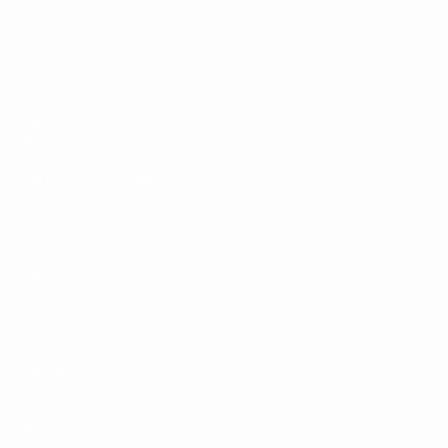
ЧЕ - юноши до 19
Матчи
Жеребьевки
Видео
Команды
САЙТЫ СЕТИ УЕФА
UEFA.com
Фонд УЕФА
СМЕНИТЬ ЯЗЫК
Русский
English
Français
Deutsch
Русский
Español
Italiano
Конфиденциальность
Правила и условия
Правила в отношении cookie