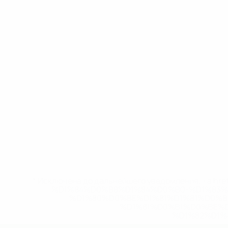
* Исключена до дальнейшего уведомления. <a href
%D1%84%D0%B8%D1%84%D0%B0-%D1%83
%D1%80%D0%BE%D1%81%D1%81%D0%
%D1%81%D0%B1%D0%BE%
%D1%82%D1%