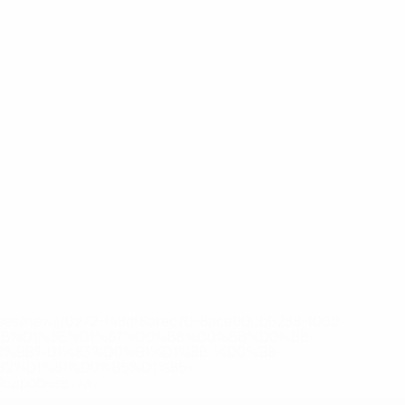
eases/news/0272-148df8afec70-8ace600b6288-1000--
B%D1%8E%D1%87%D0%B8%D0%BB%D0%B8-
%BB%D1%83%D0%B1%D1%8B-%D0%B8-
2%D1%81%D0%B5%D1%85-
дробнее</a>