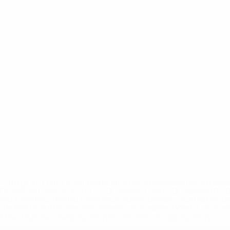
='https://ru.uefa.com/insideuefa/mediaservices/mediarel
%D0%B5%D1%84%D0%B0-%D0%B8%D1%81%D0%BA%D0%B
B8%D0%B8%D1%81%D0%BA%D0%B8%D0%B5-%D0%BA%D0
D1%80%D0%BD%D1%8B%D0%B5-%D0%B8%D0%B7-%D0%B
83%D1%80%D0%BD%D0%B8%D1%80%D0%BE%D0%B2/' >По