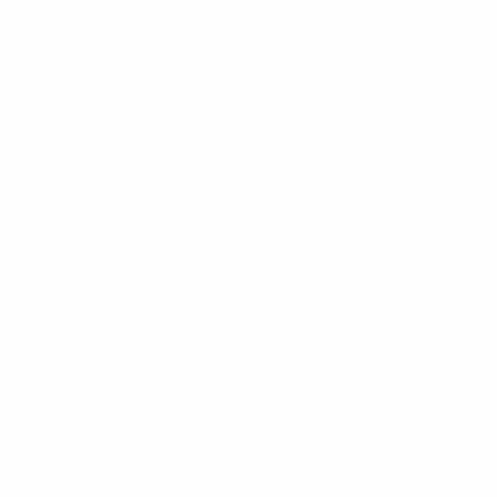
Новости
История
О турнире
Português