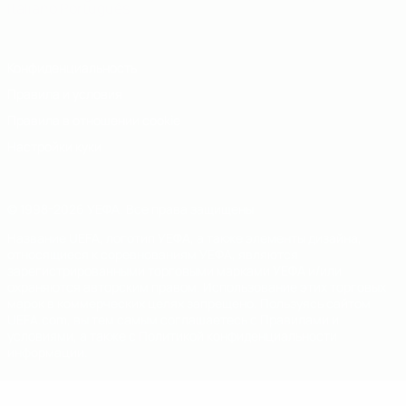
Italiano
Português
Конфиденциальность
Правила и условия
Правила в отношении cookie
Настройки куки
© 1998-2026 УЕФА. Все права защищены
Название UEFA, логотип УЕФА, а также элементы дизайна,
относящиеся к соревнованиям УЕФА, являются
зарегистрированными торговыми марками УЕФА и/или
охраняются авторским правом. Использование этих торговых
марок в коммерческих целях запрещено. Пользуясь сайтом
UEFA.com, вы тем самым соглашаетесь с Правилами и
условиями, а также с Политикой конфиденциальности
информации.