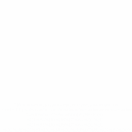
* Исключена до дальнейшего уведомления. <a
href='https://ru.uefa.com/insideuefa/mediaservices/medi
148df8afec70-8ace600b6288-1000--
%D1%84%D0%B8%D1%84%D0%B0-
%D1%83%D0%B5%D1%84%D0%B0-
%D0%B8%D1%81%D0%BA%D0%BB%D1%8E%D1%87%D0%