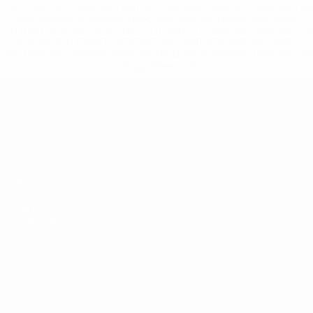
%D1%80%D0%BE%D1%81%D1%81%D0%B8%D0%B8%D1%
%D0%BA%D0%BB%D1%83%D0%B1%D1%8B-%D0%B8-
%D1%81%D0%B1%D0%BE%D1%80%D0%BD%D1%8B%D0%
%D0%B8%D0%B7-%D0%B2%D1%81%D0%B5%D1%85-
%D1%82%D1%83%D1%80%D0%BD%D0%B8%D1%80%D0%
>Подробнее</a>
ЧЕ - юноши до 19
Матчи
Новости
Жеребьевки
История
Видео
О турнире
Команды
САЙТЫ
СЕТИ УЕФА
UEFA.com
Фонд УЕФА
СМЕНИТЬ ЯЗЫК
Русский
English
Français
Deutsch
Русский
Español