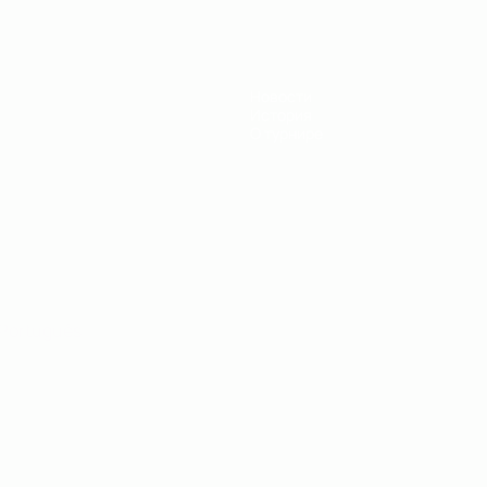
Новости
История
О турнире
Português