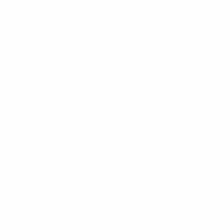
ЧЕ - юноши до 19
Матчи
Жеребьевки
Видео
Команды
САЙТЫ СЕТИ УЕФА
UEFA.com
Фонд УЕФА
СМЕНИТЬ ЯЗЫК
Русский
English
Français
Deutsch
Русский
Español
Italiano
Конфиденциальность
Правила и условия
Правила в отношении cookie