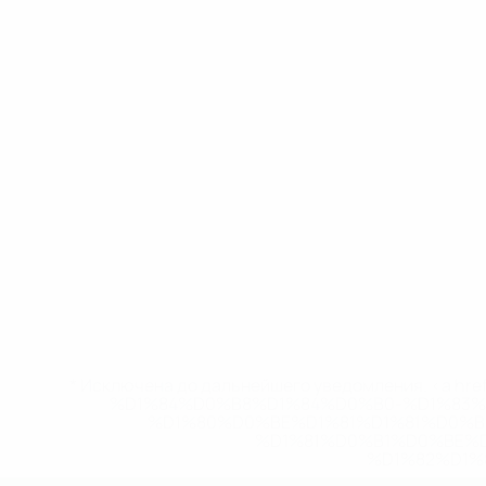
* Исключена до дальнейшего уведомления. <a href
%D1%84%D0%B8%D1%84%D0%B0-%D1%83
%D1%80%D0%BE%D1%81%D1%81%D0%
%D1%81%D0%B1%D0%BE%
%D1%82%D1%