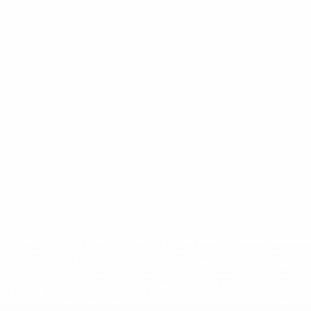
='https://ru.uefa.com/insideuefa/mediaservices/mediarel
%D0%B5%D1%84%D0%B0-%D0%B8%D1%81%D0%BA%D0%B
B8%D0%B8%D1%81%D0%BA%D0%B8%D0%B5-%D0%BA%D0
D1%80%D0%BD%D1%8B%D0%B5-%D0%B8%D0%B7-%D0%B
83%D1%80%D0%BD%D0%B8%D1%80%D0%BE%D0%B2/' >По