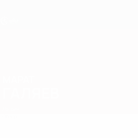
Skip
to
main
content
ЧЕ - юноши до 19
МАРАТ
Марат Галяев Стат.
ГАЛЯЕВ
Латвия
Обзор