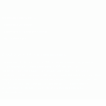
Italiano
Português
Конфиденциальность
Правила и условия
Правила в отношении cookie
Настройки куки
© 1998-2026 УЕФА. Все права защищены
Название UEFA, логотип УЕФА, а также элементы дизайна,
относящиеся к соревнованиям УЕФА, являются
зарегистрированными торговыми марками УЕФА и/или
охраняются авторским правом. Использование этих торговых
марок в коммерческих целях запрещено. Пользуясь сайтом
UEFA.com, вы тем самым соглашаетесь с Правилами и
условиями, а также с Политикой конфиденциальности
информации.