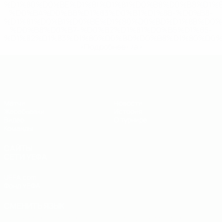
%D1%80%D0%BE%D1%81%D1%81%D0%B8%D0%B8%D1%
%D0%BA%D0%BB%D1%83%D0%B1%D1%8B-%D0%B8-
%D1%81%D0%B1%D0%BE%D1%80%D0%BD%D1%8B%D0%
%D0%B8%D0%B7-%D0%B2%D1%81%D0%B5%D1%85-
%D1%82%D1%83%D1%80%D0%BD%D0%B8%D1%80%D0%
>Подробнее</a>
ЧЕ - юноши до 19
Матчи
Новости
Жеребьевки
История
Видео
О турнире
Команды
САЙТЫ
СЕТИ УЕФА
UEFA.com
Фонд УЕФА
СМЕНИТЬ ЯЗЫК
Русский
English
Français
Deutsch
Русский
Español