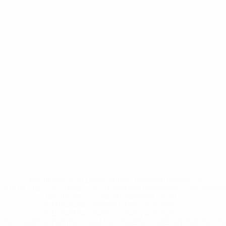
* Исключена до дальнейшего уведомления. <a
href='https://ru.uefa.com/insideuefa/mediaservices/medi
148df8afec70-8ace600b6288-1000--
%D1%84%D0%B8%D1%84%D0%B0-
%D1%83%D0%B5%D1%84%D0%B0-
%D0%B8%D1%81%D0%BA%D0%BB%D1%8E%D1%87%D0%