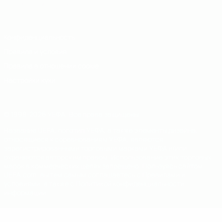
Italiano
Português
Конфиденциальность
Правила и условия
Правила в отношении cookie
Настройки куки
© 1998-2026 УЕФА. Все права защищены
Название UEFA, логотип УЕФА, а также элементы дизайна,
относящиеся к соревнованиям УЕФА, являются
зарегистрированными торговыми марками УЕФА и/или
охраняются авторским правом. Использование этих торговых
марок в коммерческих целях запрещено. Пользуясь сайтом
UEFA.com, вы тем самым соглашаетесь с Правилами и
условиями, а также с Политикой конфиденциальности
информации.