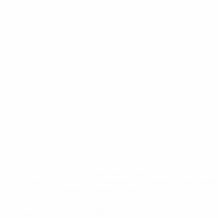
* Исключена до дальнейшего уведомления. <a
href='https://ru.uefa.com/insideuefa/mediaservices/medi
148df8afec70-8ace600b6288-1000--
%D1%84%D0%B8%D1%84%D0%B0-
%D1%83%D0%B5%D1%84%D0%B0-
%D0%B8%D1%81%D0%BA%D0%BB%D1%8E%D1%87%D0%