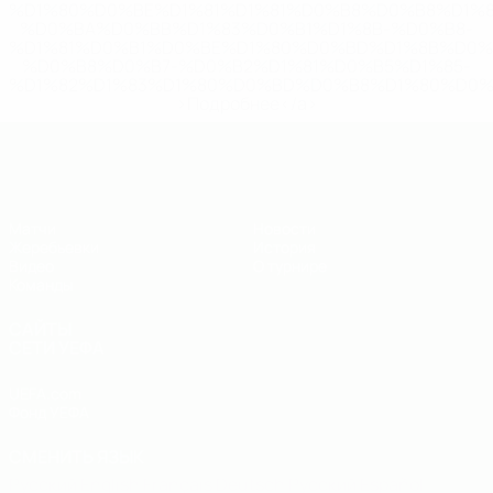
%D1%80%D0%BE%D1%81%D1%81%D0%B8%D0%B8%D1%
%D0%BA%D0%BB%D1%83%D0%B1%D1%8B-%D0%B8-
%D1%81%D0%B1%D0%BE%D1%80%D0%BD%D1%8B%D0%
%D0%B8%D0%B7-%D0%B2%D1%81%D0%B5%D1%85-
%D1%82%D1%83%D1%80%D0%BD%D0%B8%D1%80%D0%
>Подробнее</a>
ЧЕ - юноши до 19
Матчи
Новости
Жеребьевки
История
Видео
О турнире
Команды
САЙТЫ
СЕТИ УЕФА
UEFA.com
Фонд УЕФА
СМЕНИТЬ ЯЗЫК
Русский
English
Français
Deutsch
Русский
Español