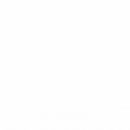
* Исключена до дальнейшего уведомления. <a
href='https://ru.uefa.com/insideuefa/mediaservices/medi
148df8afec70-8ace600b6288-1000--
%D1%84%D0%B8%D1%84%D0%B0-
%D1%83%D0%B5%D1%84%D0%B0-
%D0%B8%D1%81%D0%BA%D0%BB%D1%8E%D1%87%D0%