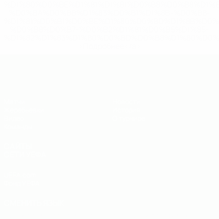
%D1%80%D0%BE%D1%81%D1%81%D0%B8%D0%B8%D1%
%D0%BA%D0%BB%D1%83%D0%B1%D1%8B-%D0%B8-
%D1%81%D0%B1%D0%BE%D1%80%D0%BD%D1%8B%D0%
%D0%B8%D0%B7-%D0%B2%D1%81%D0%B5%D1%85-
%D1%82%D1%83%D1%80%D0%BD%D0%B8%D1%80%D0%
>Подробнее</a>
ЧЕ - юноши до 19
Матчи
Новости
Жеребьевки
История
Видео
О турнире
Команды
САЙТЫ
СЕТИ УЕФА
UEFA.com
Фонд УЕФА
СМЕНИТЬ ЯЗЫК
Русский
English
Français
Deutsch
Русский
Español