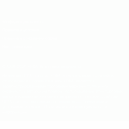
Italiano
Português
Конфиденциальность
Правила и условия
Правила в отношении cookie
Настройки куки
© 1998-2026 УЕФА. Все права защищены
Название UEFA, логотип УЕФА, а также элементы дизайна,
относящиеся к соревнованиям УЕФА, являются
зарегистрированными торговыми марками УЕФА и/или
охраняются авторским правом. Использование этих торговых
марок в коммерческих целях запрещено. Пользуясь сайтом
UEFA.com, вы тем самым соглашаетесь с Правилами и
условиями, а также с Политикой конфиденциальности
информации.