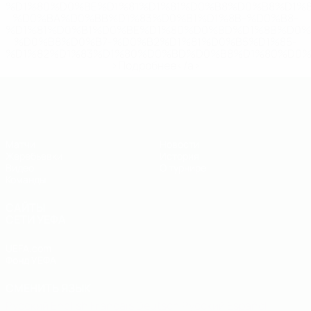
%D1%80%D0%BE%D1%81%D1%81%D0%B8%D0%B8%D1%
%D0%BA%D0%BB%D1%83%D0%B1%D1%8B-%D0%B8-
%D1%81%D0%B1%D0%BE%D1%80%D0%BD%D1%8B%D0%
%D0%B8%D0%B7-%D0%B2%D1%81%D0%B5%D1%85-
%D1%82%D1%83%D1%80%D0%BD%D0%B8%D1%80%D0%
>Подробнее</a>
ЧЕ - юноши до 19
Матчи
Новости
Жеребьевки
История
Видео
О турнире
Команды
САЙТЫ
СЕТИ УЕФА
UEFA.com
Фонд УЕФА
СМЕНИТЬ ЯЗЫК
Русский
English
Français
Deutsch
Русский
Español