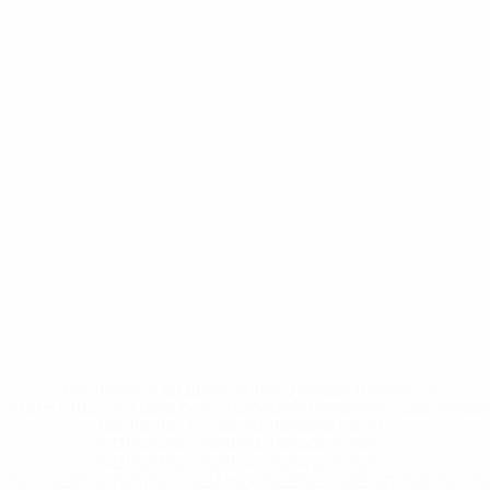
* Исключена до дальнейшего уведомления. <a
href='https://ru.uefa.com/insideuefa/mediaservices/medi
148df8afec70-8ace600b6288-1000--
%D1%84%D0%B8%D1%84%D0%B0-
%D1%83%D0%B5%D1%84%D0%B0-
%D0%B8%D1%81%D0%BA%D0%BB%D1%8E%D1%87%D0%