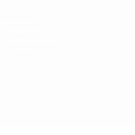
Italiano
Português
Конфиденциальность
Правила и условия
Правила в отношении cookie
Настройки куки
© 1998-2026 УЕФА. Все права защищены
Название UEFA, логотип УЕФА, а также элементы дизайна,
относящиеся к соревнованиям УЕФА, являются
зарегистрированными торговыми марками УЕФА и/или
охраняются авторским правом. Использование этих торговых
марок в коммерческих целях запрещено. Пользуясь сайтом
UEFA.com, вы тем самым соглашаетесь с Правилами и
условиями, а также с Политикой конфиденциальности
информации.