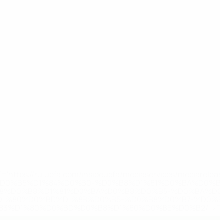
='https://ru.uefa.com/insideuefa/mediaservices/mediarel
%D0%B5%D1%84%D0%B0-%D0%B8%D1%81%D0%BA%D0%B
B8%D0%B8%D1%81%D0%BA%D0%B8%D0%B5-%D0%BA%D0
D1%80%D0%BD%D1%8B%D0%B5-%D0%B8%D0%B7-%D0%B
83%D1%80%D0%BD%D0%B8%D1%80%D0%BE%D0%B2/' >По