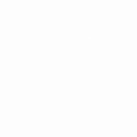
Новости
История
О турнире
Português