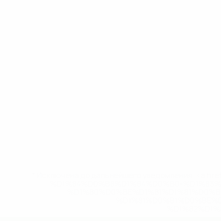
* Исключена до дальнейшего уведомления. <a href
%D1%84%D0%B8%D1%84%D0%B0-%D1%83
%D1%80%D0%BE%D1%81%D1%81%D0%
%D1%81%D0%B1%D0%BE%
%D1%82%D1%