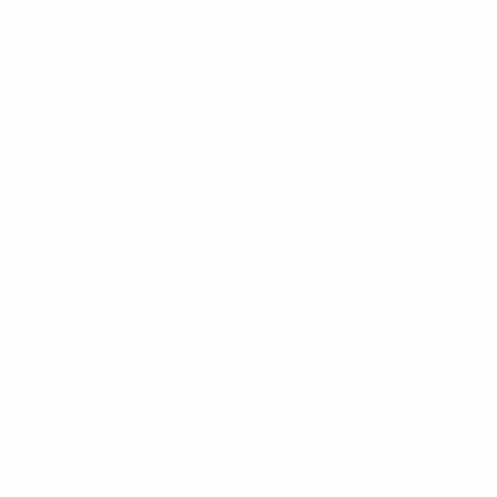
eases/news/0272-148df8afec70-8ace600b6288-1000--
B%D1%8E%D1%87%D0%B8%D0%BB%D0%B8-
%BB%D1%83%D0%B1%D1%8B-%D0%B8-
2%D1%81%D0%B5%D1%85-
дробнее</a>