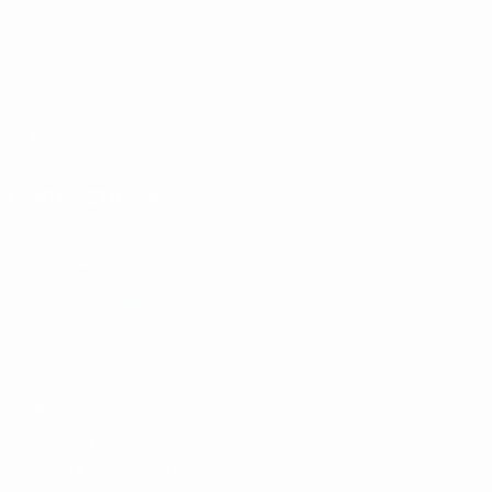
ЧЕ - юноши до 19
Матчи
Жеребьевки
Видео
Команды
САЙТЫ СЕТИ УЕФА
UEFA.com
Фонд УЕФА
СМЕНИТЬ ЯЗЫК
Русский
English
Français
Deutsch
Русский
Español
Italiano
Конфиденциальность
Правила и условия
Правила в отношении cookie