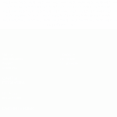
%D1%80%D0%BE%D1%81%D1%81%D0%B8%D0%B8%D1%
%D0%BA%D0%BB%D1%83%D0%B1%D1%8B-%D0%B8-
%D1%81%D0%B1%D0%BE%D1%80%D0%BD%D1%8B%D0%
%D0%B8%D0%B7-%D0%B2%D1%81%D0%B5%D1%85-
%D1%82%D1%83%D1%80%D0%BD%D0%B8%D1%80%D0%
>Подробнее</a>
ЧЕ - юноши до 19
Матчи
Новости
Жеребьевки
История
Видео
О турнире
Команды
САЙТЫ
СЕТИ УЕФА
UEFA.com
Фонд УЕФА
СМЕНИТЬ ЯЗЫК
Русский
English
Français
Deutsch
Русский
Español