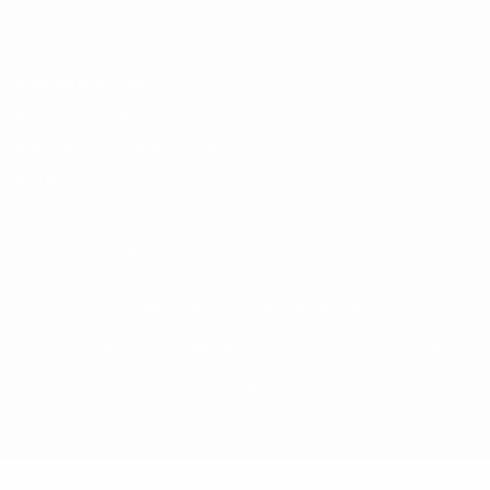
Italiano
Português
Конфиденциальность
Правила и условия
Правила в отношении cookie
Настройки куки
© 1998-2026 УЕФА. Все права защищены
Название UEFA, логотип УЕФА, а также элементы дизайна,
относящиеся к соревнованиям УЕФА, являются
зарегистрированными торговыми марками УЕФА и/или
охраняются авторским правом. Использование этих торговых
марок в коммерческих целях запрещено. Пользуясь сайтом
UEFA.com, вы тем самым соглашаетесь с Правилами и
условиями, а также с Политикой конфиденциальности
информации.