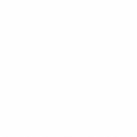
04.2.2008 (18)
Главное
Вся статистика
3
270
Матчи
Минуты на поле
90 ср. за матч
0
0
Голы
Желтые карточки
0
Красные карточки
* Исключена до дальнейшего уведомления. <a
href='https://ru.uefa.com/insideuefa/mediaservices/medi
148df8afec70-8ace600b6288-1000--
%D1%84%D0%B8%D1%84%D0%B0-
%D1%83%D0%B5%D1%84%D0%B0-
%D0%B8%D1%81%D0%BA%D0%BB%D1%8E%D1%87%D0%