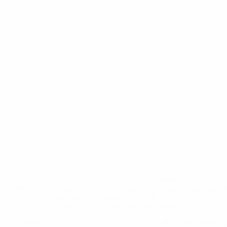
* Исключена до дальнейшего уведомления. <a
href='https://ru.uefa.com/insideuefa/mediaservices/medi
148df8afec70-8ace600b6288-1000--
%D1%84%D0%B8%D1%84%D0%B0-
%D1%83%D0%B5%D1%84%D0%B0-
%D0%B8%D1%81%D0%BA%D0%BB%D1%8E%D1%87%D0%