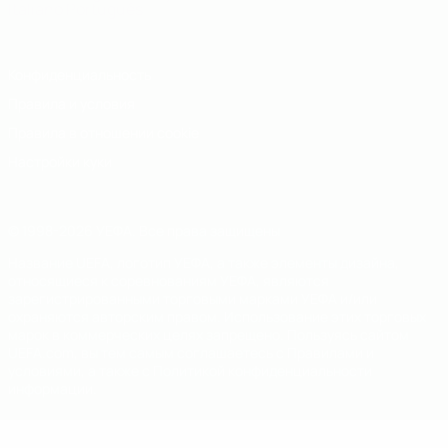
Italiano
Português
Конфиденциальность
Правила и условия
Правила в отношении cookie
Настройки куки
© 1998-2026 УЕФА. Все права защищены
Название UEFA, логотип УЕФА, а также элементы дизайна,
относящиеся к соревнованиям УЕФА, являются
зарегистрированными торговыми марками УЕФА и/или
охраняются авторским правом. Использование этих торговых
марок в коммерческих целях запрещено. Пользуясь сайтом
UEFA.com, вы тем самым соглашаетесь с Правилами и
условиями, а также с Политикой конфиденциальности
информации.