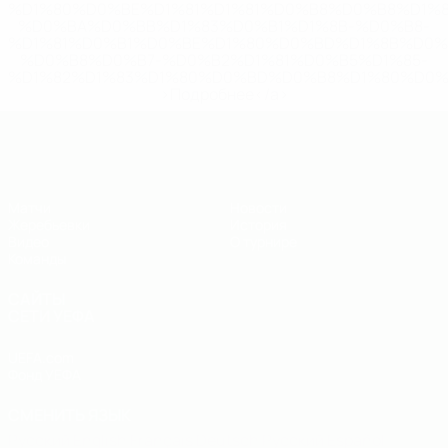
%D1%80%D0%BE%D1%81%D1%81%D0%B8%D0%B8%D1%
%D0%BA%D0%BB%D1%83%D0%B1%D1%8B-%D0%B8-
%D1%81%D0%B1%D0%BE%D1%80%D0%BD%D1%8B%D0%
%D0%B8%D0%B7-%D0%B2%D1%81%D0%B5%D1%85-
%D1%82%D1%83%D1%80%D0%BD%D0%B8%D1%80%D0%
>Подробнее</a>
ЧЕ - юноши до 19
Матчи
Новости
Жеребьевки
История
Видео
О турнире
Команды
САЙТЫ
СЕТИ УЕФА
UEFA.com
Фонд УЕФА
СМЕНИТЬ ЯЗЫК
Русский
English
Français
Deutsch
Русский
Español