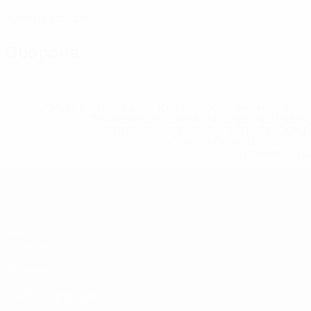
1
Желтые карточки
Оборона
* Исключена до дальнейшего уведомления. <a href
%D1%84%D0%B8%D1%84%D0%B0-%D1%83
%D1%80%D0%BE%D1%81%D1%81%D0%
%D1%81%D0%B1%D0%BE%
%D1%82%D1%
ЧЕ - юноши до 19
Матчи
Жеребьевки
Видео
Команды
САЙТЫ СЕТИ УЕФА