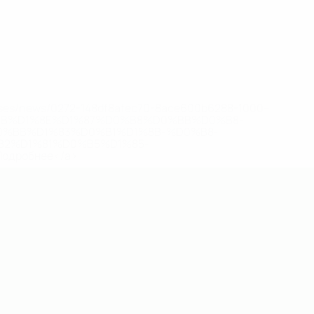
eases/news/0272-148df8afec70-8ace600b6288-1000--
B%D1%8E%D1%87%D0%B8%D0%BB%D0%B8-
%BB%D1%83%D0%B1%D1%8B-%D0%B8-
2%D1%81%D0%B5%D1%85-
дробнее</a>