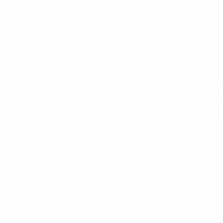
0
Красные карточки
='https://ru.uefa.com/insideuefa/mediaservices/mediarel
%D0%B5%D1%84%D0%B0-%D0%B8%D1%81%D0%BA%D0%B
B8%D0%B8%D1%81%D0%BA%D0%B8%D0%B5-%D0%BA%D0
D1%80%D0%BD%D1%8B%D0%B5-%D0%B8%D0%B7-%D0%B
83%D1%80%D0%BD%D0%B8%D1%80%D0%BE%D0%B2/' >По
Новости
История
О турнире