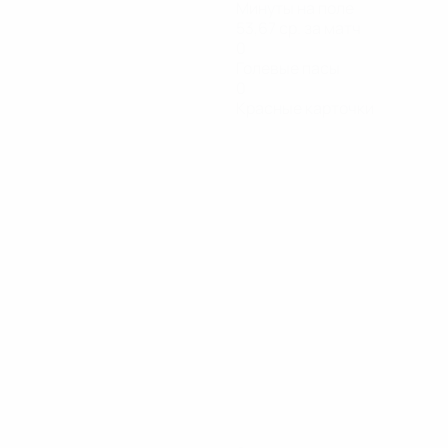
Минуты на поле
53,67 ср. за матч
0
Голевые пасы
0
Красные карточки