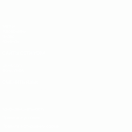
ЧЕ - юноши до 19
Матчи
Жеребьевки
Видео
Команды
САЙТЫ СЕТИ УЕФА
UEFA.com
Фонд УЕФА
СМЕНИТЬ ЯЗЫК
Русский
English
Français
Deutsch
Русский
Español
Italiano
Конфиденциальность
Правила и условия
Правила в отношении cookie