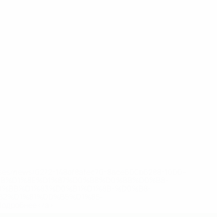
eases/news/0272-148df8afec70-8ace600b6288-1000--
B%D1%8E%D1%87%D0%B8%D0%BB%D0%B8-
%BB%D1%83%D0%B1%D1%8B-%D0%B8-
2%D1%81%D0%B5%D1%85-
дробнее</a>