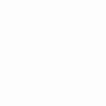
Новости
История
О турнире
Português