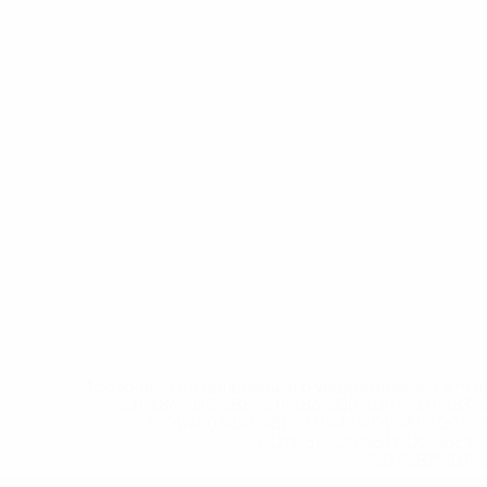
* Исключена до дальнейшего уведомления. <a href
%D1%84%D0%B8%D1%84%D0%B0-%D1%83
%D1%80%D0%BE%D1%81%D1%81%D0%
%D1%81%D0%B1%D0%BE%
%D1%82%D1%