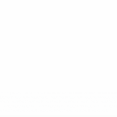
='https://ru.uefa.com/insideuefa/mediaservices/mediarel
%D0%B5%D1%84%D0%B0-%D0%B8%D1%81%D0%BA%D0%B
B8%D0%B8%D1%81%D0%BA%D0%B8%D0%B5-%D0%BA%D0
D1%80%D0%BD%D1%8B%D0%B5-%D0%B8%D0%B7-%D0%B
83%D1%80%D0%BD%D0%B8%D1%80%D0%BE%D0%B2/' >По