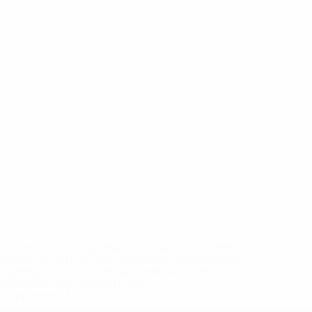
eases/news/0272-148df8afec70-8ace600b6288-1000--
B%D1%8E%D1%87%D0%B8%D0%BB%D0%B8-
%BB%D1%83%D0%B1%D1%8B-%D0%B8-
2%D1%81%D0%B5%D1%85-
дробнее</a>