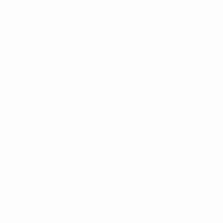
Новости
История
О турнире
Português