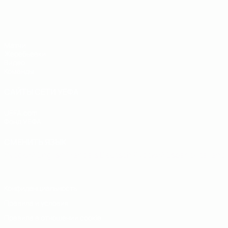
ЧЕ - юноши до 19
Матчи
Жеребьевки
Видео
Команды
САЙТЫ СЕТИ УЕФА
UEFA.com
Фонд УЕФА
СМЕНИТЬ ЯЗЫК
Русский
English
Français
Deutsch
Русский
Español
Italiano
Конфиденциальность
Правила и условия
Правила в отношении cookie