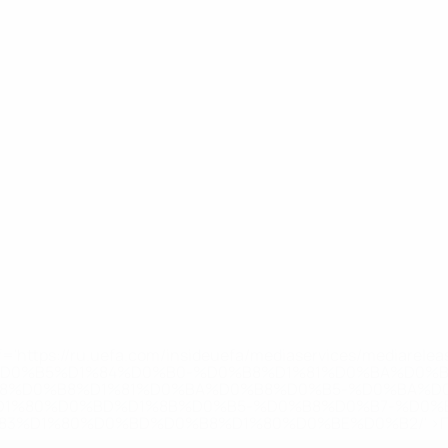
='https://ru.uefa.com/insideuefa/mediaservices/mediarel
%D0%B5%D1%84%D0%B0-%D0%B8%D1%81%D0%BA%D0%B
B8%D0%B8%D1%81%D0%BA%D0%B8%D0%B5-%D0%BA%D0
D1%80%D0%BD%D1%8B%D0%B5-%D0%B8%D0%B7-%D0%B
83%D1%80%D0%BD%D0%B8%D1%80%D0%BE%D0%B2/' >По