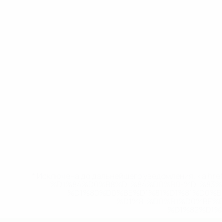
* Исключена до дальнейшего уведомления. <a href
%D1%84%D0%B8%D1%84%D0%B0-%D1%83
%D1%80%D0%BE%D1%81%D1%81%D0%
%D1%81%D0%B1%D0%BE%
%D1%82%D1%