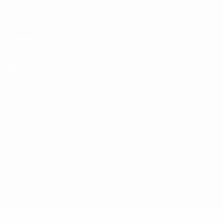
Italiano
Português
Конфиденциальность
Правила и условия
Правила в отношении cookie
Настройки куки
© 1998-2026 УЕФА. Все права защищены
Название UEFA, логотип УЕФА, а также элементы дизайна,
относящиеся к соревнованиям УЕФА, являются
зарегистрированными торговыми марками УЕФА и/или
охраняются авторским правом. Использование этих торговых
марок в коммерческих целях запрещено. Пользуясь сайтом
UEFA.com, вы тем самым соглашаетесь с Правилами и
условиями, а также с Политикой конфиденциальности
информации.