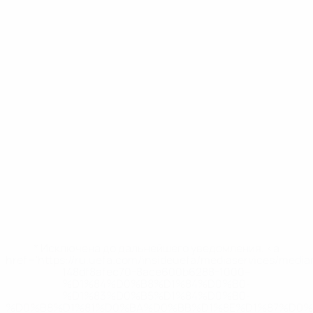
* Исключена до дальнейшего уведомления. <a
href='https://ru.uefa.com/insideuefa/mediaservices/medi
148df8afec70-8ace600b6288-1000--
%D1%84%D0%B8%D1%84%D0%B0-
%D1%83%D0%B5%D1%84%D0%B0-
%D0%B8%D1%81%D0%BA%D0%BB%D1%8E%D1%87%D0%