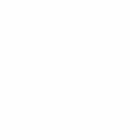
%D1%80%D0%BE%D1%81%D1%81%D0%B8%D0%B8%D1%
%D0%BA%D0%BB%D1%83%D0%B1%D1%8B-%D0%B8-
%D1%81%D0%B1%D0%BE%D1%80%D0%BD%D1%8B%D0%
%D0%B8%D0%B7-%D0%B2%D1%81%D0%B5%D1%85-
%D1%82%D1%83%D1%80%D0%BD%D0%B8%D1%80%D0%
>Подробнее</a>
ЧЕ - юноши до 19
Матчи
Новости
Жеребьевки
История
Видео
О турнире
Команды
САЙТЫ
СЕТИ УЕФА
UEFA.com
Фонд УЕФА
СМЕНИТЬ ЯЗЫК
Русский
English
Français
Deutsch
Русский
Español