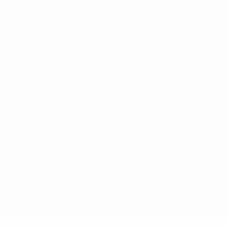
Italiano
Português
Конфиденциальность
Правила и условия
Правила в отношении cookie
Настройки куки
© 1998-2026 УЕФА. Все права защищены
Название UEFA, логотип УЕФА, а также элементы дизайна,
относящиеся к соревнованиям УЕФА, являются
зарегистрированными торговыми марками УЕФА и/или
охраняются авторским правом. Использование этих торговых
марок в коммерческих целях запрещено. Пользуясь сайтом
UEFA.com, вы тем самым соглашаетесь с Правилами и
условиями, а также с Политикой конфиденциальности
информации.