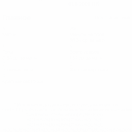
01.6.2009 (17)
Главное
Вся статистика
3
265
Матчи
Минуты на поле
88,34 ср. за матч
1
4
Голы
Всего ударов
0,34 ср. за матч
1,34 ср. за матч
0
0
Голевые пасы
Желтые карточки
0
Красные карточки
* Исключена до дальнейшего уведомления. <a
href='https://ru.uefa.com/insideuefa/mediaservices/medi
148df8afec70-8ace600b6288-1000--
%D1%84%D0%B8%D1%84%D0%B0-
%D1%83%D0%B5%D1%84%D0%B0-
%D0%B8%D1%81%D0%BA%D0%BB%D1%8E%D1%87%D0%