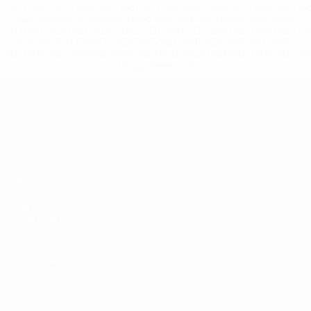
%D1%80%D0%BE%D1%81%D1%81%D0%B8%D0%B8%D1%
%D0%BA%D0%BB%D1%83%D0%B1%D1%8B-%D0%B8-
%D1%81%D0%B1%D0%BE%D1%80%D0%BD%D1%8B%D0%
%D0%B8%D0%B7-%D0%B2%D1%81%D0%B5%D1%85-
%D1%82%D1%83%D1%80%D0%BD%D0%B8%D1%80%D0%
>Подробнее</a>
ЧЕ - юноши до 19
Матчи
Новости
Жеребьевки
История
Видео
О турнире
Команды
САЙТЫ
СЕТИ УЕФА
UEFA.com
Фонд УЕФА
СМЕНИТЬ ЯЗЫК
Русский
English
Français
Deutsch
Русский
Español