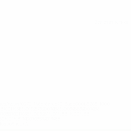
Вся статистика
eases/news/0272-148df8afec70-8ace600b6288-1000--
B%D1%8E%D1%87%D0%B8%D0%BB%D0%B8-
%BB%D1%83%D0%B1%D1%8B-%D0%B8-
2%D1%81%D0%B5%D1%85-
дробнее</a>