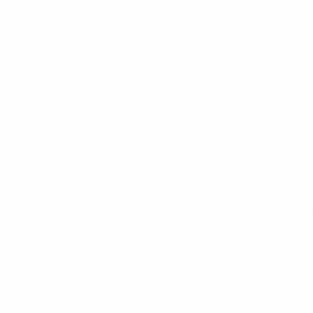
ЧЕ - юноши до 19
Матчи
Жеребьевки
Видео
Команды
САЙТЫ СЕТИ УЕФА
UEFA.com
Фонд УЕФА
СМЕНИТЬ ЯЗЫК
Русский
English
Français
Deutsch
Русский
Español
Italiano
Конфиденциальность
Правила и условия
Правила в отношении cookie