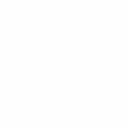
270
Минуты на поле
90 ср. за матч
0
Желтые карточки
='https://ru.uefa.com/insideuefa/mediaservices/mediarel
%D0%B5%D1%84%D0%B0-%D0%B8%D1%81%D0%BA%D0%B
B8%D0%B8%D1%81%D0%BA%D0%B8%D0%B5-%D0%BA%D0
D1%80%D0%BD%D1%8B%D0%B5-%D0%B8%D0%B7-%D0%B
83%D1%80%D0%BD%D0%B8%D1%80%D0%BE%D0%B2/' >По