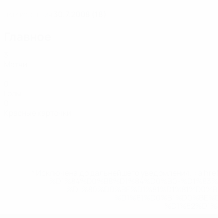
30.7.2008 (18)
ДАТА РОЖДЕНИЯ
Главное
3
Матчи
0
Голы
0
Красные карточки
* Исключена до дальнейшего уведомления. <a href
%D1%84%D0%B8%D1%84%D0%B0-%D1%83
%D1%80%D0%BE%D1%81%D1%81%D0%
%D1%81%D0%B1%D0%BE%
%D1%82%D1%