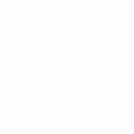
Новости
История
О турнире
Português