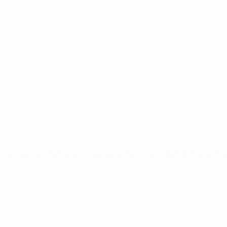
ЧЕ - юноши до 19
Матчи
Жеребьевки
Видео
Команды
САЙТЫ СЕТИ УЕФА
UEFA.com
Фонд УЕФА
СМЕНИТЬ ЯЗЫК
Русский
English
Français
Deutsch
Русский
Español
Italiano
Конфиденциальность
Правила и условия
Правила в отношении cookie