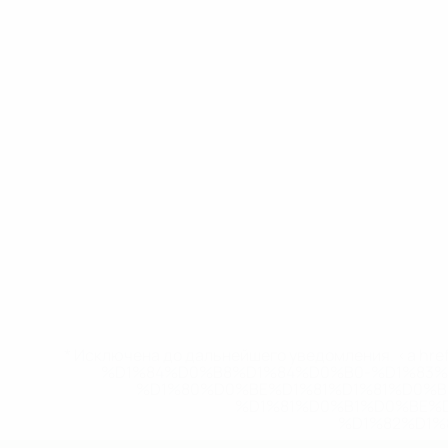
* Исключена до дальнейшего уведомления. <a href
%D1%84%D0%B8%D1%84%D0%B0-%D1%83
%D1%80%D0%BE%D1%81%D1%81%D0%
%D1%81%D0%B1%D0%BE%
%D1%82%D1%