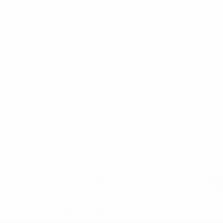
='https://ru.uefa.com/insideuefa/mediaservices/mediarel
%D0%B5%D1%84%D0%B0-%D0%B8%D1%81%D0%BA%D0%B
B8%D0%B8%D1%81%D0%BA%D0%B8%D0%B5-%D0%BA%D0
D1%80%D0%BD%D1%8B%D0%B5-%D0%B8%D0%B7-%D0%B
83%D1%80%D0%BD%D0%B8%D1%80%D0%BE%D0%B2/' >По