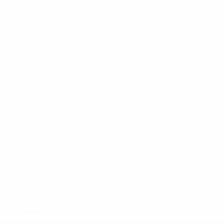
eases/news/0272-148df8afec70-8ace600b6288-1000--
B%D1%8E%D1%87%D0%B8%D0%BB%D0%B8-
%BB%D1%83%D0%B1%D1%8B-%D0%B8-
2%D1%81%D0%B5%D1%85-
дробнее</a>