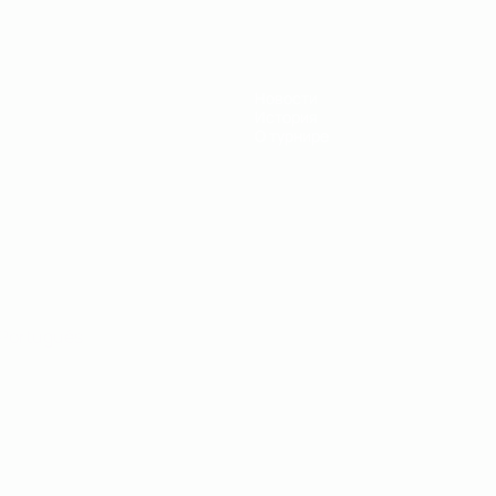
Новости
История
О турнире
Português