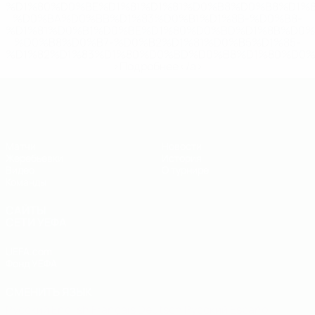
%D1%80%D0%BE%D1%81%D1%81%D0%B8%D0%B8%D1%
%D0%BA%D0%BB%D1%83%D0%B1%D1%8B-%D0%B8-
%D1%81%D0%B1%D0%BE%D1%80%D0%BD%D1%8B%D0%
%D0%B8%D0%B7-%D0%B2%D1%81%D0%B5%D1%85-
%D1%82%D1%83%D1%80%D0%BD%D0%B8%D1%80%D0%
>Подробнее</a>
ЧЕ - юноши до 19
Матчи
Новости
Жеребьевки
История
Видео
О турнире
Команды
САЙТЫ
СЕТИ УЕФА
UEFA.com
Фонд УЕФА
СМЕНИТЬ ЯЗЫК
Русский
English
Français
Deutsch
Русский
Español