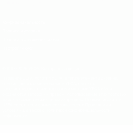
Italiano
Português
Конфиденциальность
Правила и условия
Правила в отношении cookie
Настройки куки
© 1998-2026 УЕФА. Все права защищены
Название UEFA, логотип УЕФА, а также элементы дизайна,
относящиеся к соревнованиям УЕФА, являются
зарегистрированными торговыми марками УЕФА и/или
охраняются авторским правом. Использование этих торговых
марок в коммерческих целях запрещено. Пользуясь сайтом
UEFA.com, вы тем самым соглашаетесь с Правилами и
условиями, а также с Политикой конфиденциальности
информации.