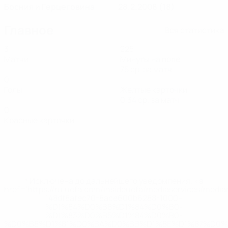
Босния и Герцеговина
28.2.2008 (18)
Главное
Вся статистика
3
225
Матчи
Минуты на поле
75 ср. за матч
0
1
Голы
Желтые карточки
0,34 ср. за матч
0
Красные карточки
* Исключена до дальнейшего уведомления. <a
href='https://ru.uefa.com/insideuefa/mediaservices/medi
148df8afec70-8ace600b6288-1000--
%D1%84%D0%B8%D1%84%D0%B0-
%D1%83%D0%B5%D1%84%D0%B0-
%D0%B8%D1%81%D0%BA%D0%BB%D1%8E%D1%87%D0%