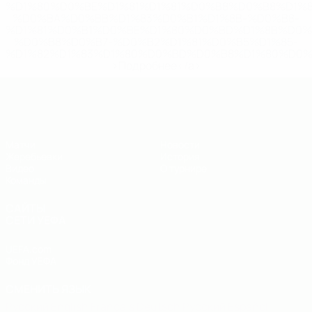
%D1%80%D0%BE%D1%81%D1%81%D0%B8%D0%B8%D1%
%D0%BA%D0%BB%D1%83%D0%B1%D1%8B-%D0%B8-
%D1%81%D0%B1%D0%BE%D1%80%D0%BD%D1%8B%D0%
%D0%B8%D0%B7-%D0%B2%D1%81%D0%B5%D1%85-
%D1%82%D1%83%D1%80%D0%BD%D0%B8%D1%80%D0%
>Подробнее</a>
ЧЕ - юноши до 19
Матчи
Новости
Жеребьевки
История
Видео
О турнире
Команды
САЙТЫ
СЕТИ УЕФА
UEFA.com
Фонд УЕФА
СМЕНИТЬ ЯЗЫК
Русский
English
Français
Deutsch
Русский
Español