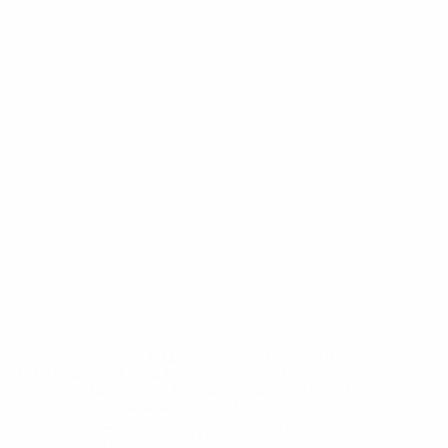
* Исключена до дальнейшего уведомления. <a
href='https://ru.uefa.com/insideuefa/mediaservices/medi
148df8afec70-8ace600b6288-1000--
%D1%84%D0%B8%D1%84%D0%B0-
%D1%83%D0%B5%D1%84%D0%B0-
%D0%B8%D1%81%D0%BA%D0%BB%D1%8E%D1%87%D0%