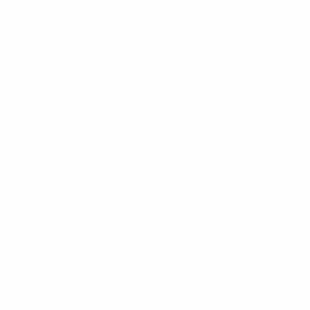
Italiano
Português
Конфиденциальность
Правила и условия
Правила в отношении cookie
Настройки куки
© 1998-2026 УЕФА. Все права защищены
Название UEFA, логотип УЕФА, а также элементы дизайна,
относящиеся к соревнованиям УЕФА, являются
зарегистрированными торговыми марками УЕФА и/или
охраняются авторским правом. Использование этих торговых
марок в коммерческих целях запрещено. Пользуясь сайтом
UEFA.com, вы тем самым соглашаетесь с Правилами и
условиями, а также с Политикой конфиденциальности
информации.