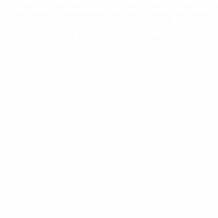
%D1%80%D0%BE%D1%81%D1%81%D0%B8%D0%B8%D1%
%D0%BA%D0%BB%D1%83%D0%B1%D1%8B-%D0%B8-
%D1%81%D0%B1%D0%BE%D1%80%D0%BD%D1%8B%D0%
%D0%B8%D0%B7-%D0%B2%D1%81%D0%B5%D1%85-
%D1%82%D1%83%D1%80%D0%BD%D0%B8%D1%80%D0%
>Подробнее</a>
ЧЕ - юноши до 19
Матчи
Новости
Жеребьевки
История
Видео
О турнире
Команды
САЙТЫ
СЕТИ УЕФА
UEFA.com
Фонд УЕФА
СМЕНИТЬ ЯЗЫК
Русский
English
Français
Deutsch
Русский
Español