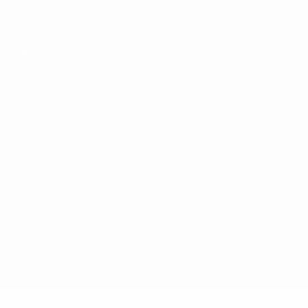
Italiano
Português
Конфиденциальность
Правила и условия
Правила в отношении cookie
Настройки куки
© 1998-2026 УЕФА. Все права защищены
Название UEFA, логотип УЕФА, а также элементы дизайна,
относящиеся к соревнованиям УЕФА, являются
зарегистрированными торговыми марками УЕФА и/или
охраняются авторским правом. Использование этих торговых
марок в коммерческих целях запрещено. Пользуясь сайтом
UEFA.com, вы тем самым соглашаетесь с Правилами и
условиями, а также с Политикой конфиденциальности
информации.