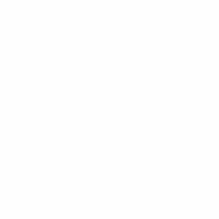
* Исключена до дальнейшего уведомления. <a
href='https://ru.uefa.com/insideuefa/mediaservices/medi
148df8afec70-8ace600b6288-1000--
%D1%84%D0%B8%D1%84%D0%B0-
%D1%83%D0%B5%D1%84%D0%B0-
%D0%B8%D1%81%D0%BA%D0%BB%D1%8E%D1%87%D0%