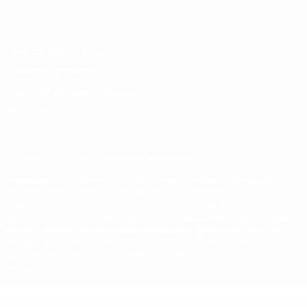
Italiano
Português
Конфиденциальность
Правила и условия
Правила в отношении cookie
Настройки куки
© 1998-2026 УЕФА. Все права защищены
Название UEFA, логотип УЕФА, а также элементы дизайна,
относящиеся к соревнованиям УЕФА, являются
зарегистрированными торговыми марками УЕФА и/или
охраняются авторским правом. Использование этих торговых
марок в коммерческих целях запрещено. Пользуясь сайтом
UEFA.com, вы тем самым соглашаетесь с Правилами и
условиями, а также с Политикой конфиденциальности
информации.