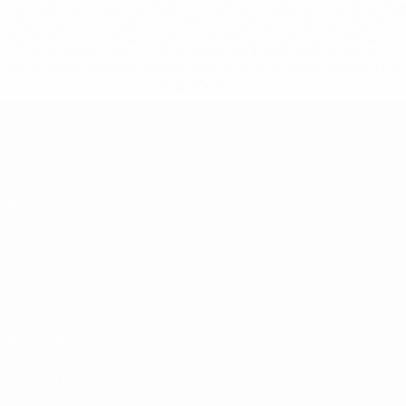
%D1%80%D0%BE%D1%81%D1%81%D0%B8%D0%B8%D1%
%D0%BA%D0%BB%D1%83%D0%B1%D1%8B-%D0%B8-
%D1%81%D0%B1%D0%BE%D1%80%D0%BD%D1%8B%D0%
%D0%B8%D0%B7-%D0%B2%D1%81%D0%B5%D1%85-
%D1%82%D1%83%D1%80%D0%BD%D0%B8%D1%80%D0%
>Подробнее</a>
ЧЕ - юноши до 19
Матчи
Новости
Жеребьевки
История
Видео
О турнире
Команды
САЙТЫ
СЕТИ УЕФА
UEFA.com
Фонд УЕФА
СМЕНИТЬ ЯЗЫК
Русский
English
Français
Deutsch
Русский
Español