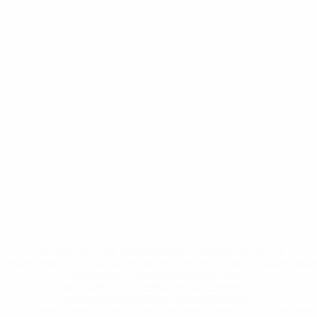
* Исключена до дальнейшего уведомления. <a
href='https://ru.uefa.com/insideuefa/mediaservices/medi
148df8afec70-8ace600b6288-1000--
%D1%84%D0%B8%D1%84%D0%B0-
%D1%83%D0%B5%D1%84%D0%B0-
%D0%B8%D1%81%D0%BA%D0%BB%D1%8E%D1%87%D0%