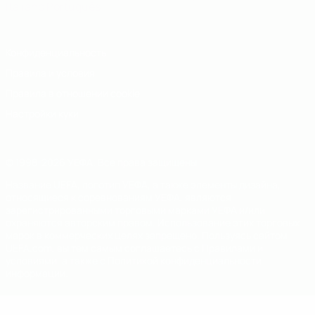
Italiano
Português
Конфиденциальность
Правила и условия
Правила в отношении cookie
Настройки куки
© 1998-2026 УЕФА. Все права защищены
Название UEFA, логотип УЕФА, а также элементы дизайна,
относящиеся к соревнованиям УЕФА, являются
зарегистрированными торговыми марками УЕФА и/или
охраняются авторским правом. Использование этих торговых
марок в коммерческих целях запрещено. Пользуясь сайтом
UEFA.com, вы тем самым соглашаетесь с Правилами и
условиями, а также с Политикой конфиденциальности
информации.