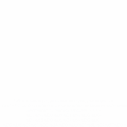
* Исключена до дальнейшего уведомления. <a
href='https://ru.uefa.com/insideuefa/mediaservices/medi
148df8afec70-8ace600b6288-1000--
%D1%84%D0%B8%D1%84%D0%B0-
%D1%83%D0%B5%D1%84%D0%B0-
%D0%B8%D1%81%D0%BA%D0%BB%D1%8E%D1%87%D0%