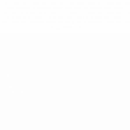
%D1%80%D0%BE%D1%81%D1%81%D0%B8%D0%B8%D1%
%D0%BA%D0%BB%D1%83%D0%B1%D1%8B-%D0%B8-
%D1%81%D0%B1%D0%BE%D1%80%D0%BD%D1%8B%D0%
%D0%B8%D0%B7-%D0%B2%D1%81%D0%B5%D1%85-
%D1%82%D1%83%D1%80%D0%BD%D0%B8%D1%80%D0%
>Подробнее</a>
ЧЕ - юноши до 19
Матчи
Новости
Жеребьевки
История
Видео
О турнире
Команды
САЙТЫ
СЕТИ УЕФА
UEFA.com
Фонд УЕФА
СМЕНИТЬ ЯЗЫК
Русский
English
Français
Deutsch
Русский
Español