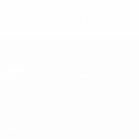
%D1%80%D0%BE%D1%81%D1%81%D0%B8%D0%B8%D1%
%D0%BA%D0%BB%D1%83%D0%B1%D1%8B-%D0%B8-
%D1%81%D0%B1%D0%BE%D1%80%D0%BD%D1%8B%D0%
%D0%B8%D0%B7-%D0%B2%D1%81%D0%B5%D1%85-
%D1%82%D1%83%D1%80%D0%BD%D0%B8%D1%80%D0%
>Подробнее</a>
ЧЕ - юноши до 19
Матчи
Новости
Жеребьевки
История
Видео
О турнире
Команды
САЙТЫ
СЕТИ УЕФА
UEFA.com
Фонд УЕФА
СМЕНИТЬ ЯЗЫК
Русский
English
Français
Deutsch
Русский
Español