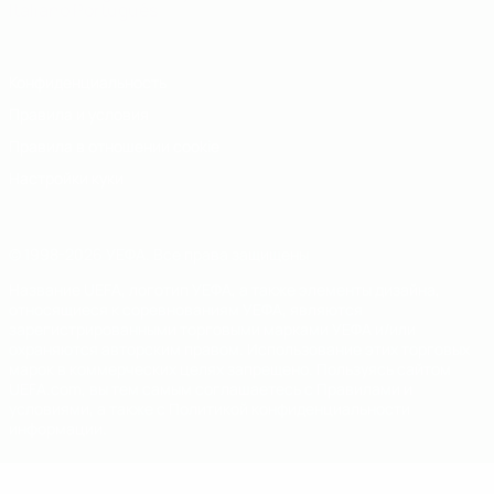
Italiano
Português
Конфиденциальность
Правила и условия
Правила в отношении cookie
Настройки куки
© 1998-2026 УЕФА. Все права защищены
Название UEFA, логотип УЕФА, а также элементы дизайна,
относящиеся к соревнованиям УЕФА, являются
зарегистрированными торговыми марками УЕФА и/или
охраняются авторским правом. Использование этих торговых
марок в коммерческих целях запрещено. Пользуясь сайтом
UEFA.com, вы тем самым соглашаетесь с Правилами и
условиями, а также с Политикой конфиденциальности
информации.