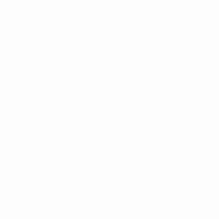
* Исключена до дальнейшего уведомления. <a
href='https://ru.uefa.com/insideuefa/mediaservices/medi
148df8afec70-8ace600b6288-1000--
%D1%84%D0%B8%D1%84%D0%B0-
%D1%83%D0%B5%D1%84%D0%B0-
%D0%B8%D1%81%D0%BA%D0%BB%D1%8E%D1%87%D0%