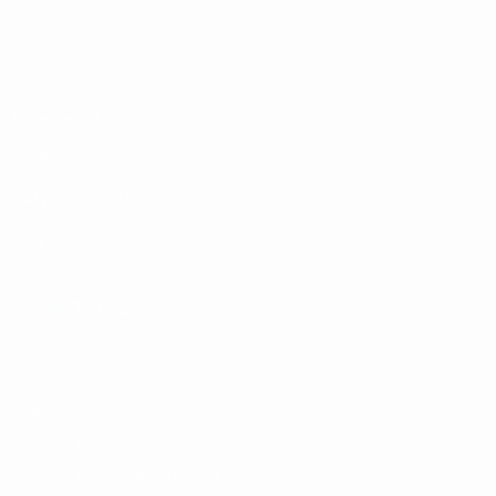
ЧЕ - юноши до 19
Матчи
Жеребьевки
Видео
Команды
САЙТЫ СЕТИ УЕФА
UEFA.com
Фонд УЕФА
СМЕНИТЬ ЯЗЫК
Русский
English
Français
Deutsch
Русский
Español
Italiano
Конфиденциальность
Правила и условия
Правила в отношении cookie