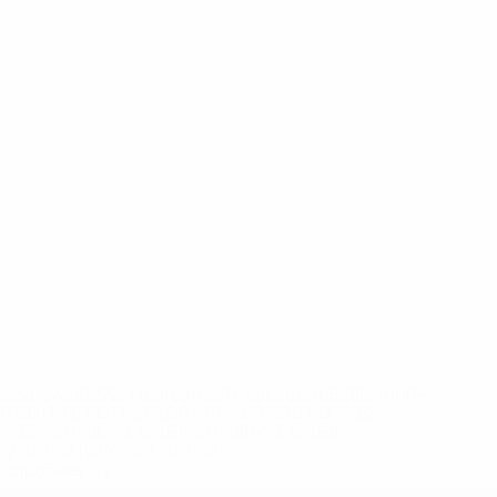
eases/news/0272-148df8afec70-8ace600b6288-1000--
B%D1%8E%D1%87%D0%B8%D0%BB%D0%B8-
%BB%D1%83%D0%B1%D1%8B-%D0%B8-
2%D1%81%D0%B5%D1%85-
дробнее</a>