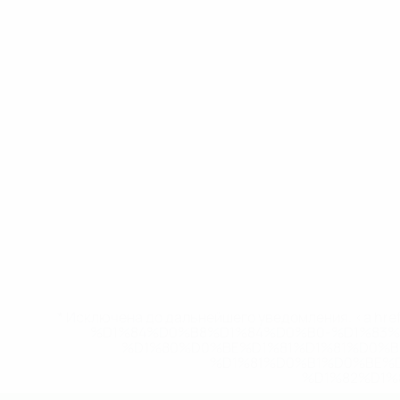
* Исключена до дальнейшего уведомления. <a href
%D1%84%D0%B8%D1%84%D0%B0-%D1%83
%D1%80%D0%BE%D1%81%D1%81%D0%
%D1%81%D0%B1%D0%BE%
%D1%82%D1%