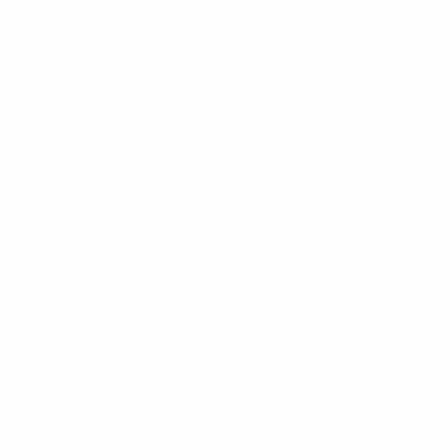
='https://ru.uefa.com/insideuefa/mediaservices/mediarel
%D0%B5%D1%84%D0%B0-%D0%B8%D1%81%D0%BA%D0%B
B8%D0%B8%D1%81%D0%BA%D0%B8%D0%B5-%D0%BA%D0
D1%80%D0%BD%D1%8B%D0%B5-%D0%B8%D0%B7-%D0%B
83%D1%80%D0%BD%D0%B8%D1%80%D0%BE%D0%B2/' >По