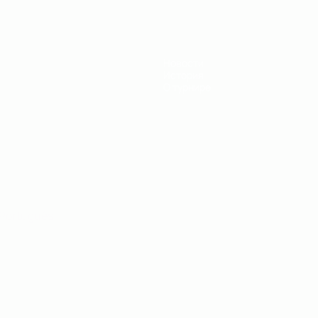
Новости
История
О турнире
Português