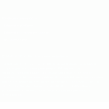
Italiano
Português
Конфиденциальность
Правила и условия
Правила в отношении cookie
Настройки куки
© 1998-2026 УЕФА. Все права защищены
Название UEFA, логотип УЕФА, а также элементы дизайна,
относящиеся к соревнованиям УЕФА, являются
зарегистрированными торговыми марками УЕФА и/или
охраняются авторским правом. Использование этих торговых
марок в коммерческих целях запрещено. Пользуясь сайтом
UEFA.com, вы тем самым соглашаетесь с Правилами и
условиями, а также с Политикой конфиденциальности
информации.