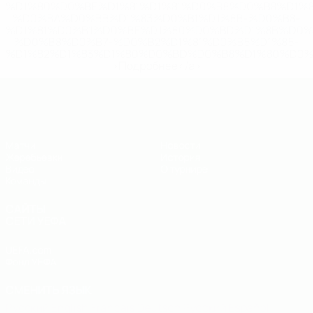
%D1%80%D0%BE%D1%81%D1%81%D0%B8%D0%B8%D1%
%D0%BA%D0%BB%D1%83%D0%B1%D1%8B-%D0%B8-
%D1%81%D0%B1%D0%BE%D1%80%D0%BD%D1%8B%D0%
%D0%B8%D0%B7-%D0%B2%D1%81%D0%B5%D1%85-
%D1%82%D1%83%D1%80%D0%BD%D0%B8%D1%80%D0%
>Подробнее</a>
ЧЕ - юноши до 19
Матчи
Новости
Жеребьевки
История
Видео
О турнире
Команды
САЙТЫ
СЕТИ УЕФА
UEFA.com
Фонд УЕФА
СМЕНИТЬ ЯЗЫК
Русский
English
Français
Deutsch
Русский
Español