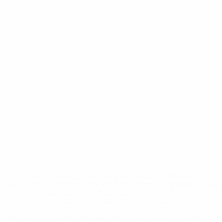
* Исключена до дальнейшего уведомления. <a
href='https://ru.uefa.com/insideuefa/mediaservices/medi
148df8afec70-8ace600b6288-1000--
%D1%84%D0%B8%D1%84%D0%B0-
%D1%83%D0%B5%D1%84%D0%B0-
%D0%B8%D1%81%D0%BA%D0%BB%D1%8E%D1%87%D0%