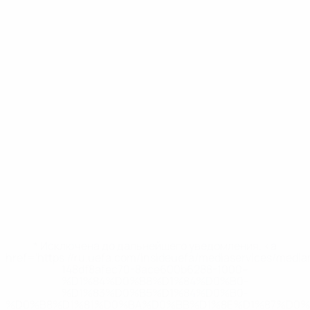
* Исключена до дальнейшего уведомления. <a
href='https://ru.uefa.com/insideuefa/mediaservices/medi
148df8afec70-8ace600b6288-1000--
%D1%84%D0%B8%D1%84%D0%B0-
%D1%83%D0%B5%D1%84%D0%B0-
%D0%B8%D1%81%D0%BA%D0%BB%D1%8E%D1%87%D0%