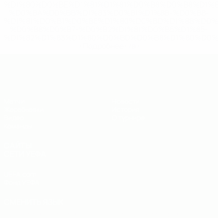
%D1%80%D0%BE%D1%81%D1%81%D0%B8%D0%B8%D1%
%D0%BA%D0%BB%D1%83%D0%B1%D1%8B-%D0%B8-
%D1%81%D0%B1%D0%BE%D1%80%D0%BD%D1%8B%D0%
%D0%B8%D0%B7-%D0%B2%D1%81%D0%B5%D1%85-
%D1%82%D1%83%D1%80%D0%BD%D0%B8%D1%80%D0%
>Подробнее</a>
ЧЕ - юноши до 19
Матчи
Новости
Жеребьевки
История
Видео
О турнире
Команды
САЙТЫ
СЕТИ УЕФА
UEFA.com
Фонд УЕФА
СМЕНИТЬ ЯЗЫК
Русский
English
Français
Deutsch
Русский
Español