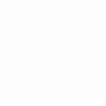
Italiano
Português
Конфиденциальность
Правила и условия
Правила в отношении cookie
Настройки куки
© 1998-2026 УЕФА. Все права защищены
Название UEFA, логотип УЕФА, а также элементы дизайна,
относящиеся к соревнованиям УЕФА, являются
зарегистрированными торговыми марками УЕФА и/или
охраняются авторским правом. Использование этих торговых
марок в коммерческих целях запрещено. Пользуясь сайтом
UEFA.com, вы тем самым соглашаетесь с Правилами и
условиями, а также с Политикой конфиденциальности
информации.