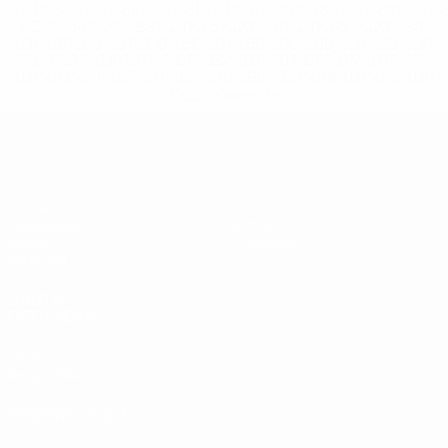
%D1%80%D0%BE%D1%81%D1%81%D0%B8%D0%B8%D1%
%D0%BA%D0%BB%D1%83%D0%B1%D1%8B-%D0%B8-
%D1%81%D0%B1%D0%BE%D1%80%D0%BD%D1%8B%D0%
%D0%B8%D0%B7-%D0%B2%D1%81%D0%B5%D1%85-
%D1%82%D1%83%D1%80%D0%BD%D0%B8%D1%80%D0%
>Подробнее</a>
ЧЕ - юноши до 19
Матчи
Новости
Жеребьевки
История
Видео
О турнире
Команды
САЙТЫ
СЕТИ УЕФА
UEFA.com
Фонд УЕФА
СМЕНИТЬ ЯЗЫК
Русский
English
Français
Deutsch
Русский
Español