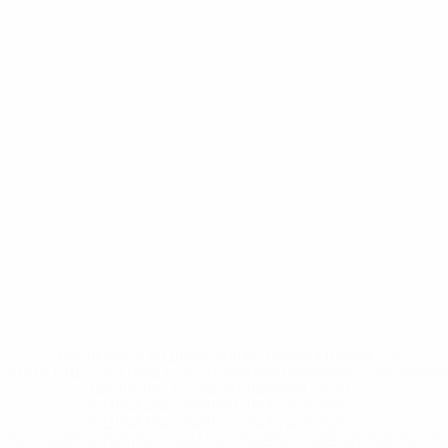
* Исключена до дальнейшего уведомления. <a
href='https://ru.uefa.com/insideuefa/mediaservices/medi
148df8afec70-8ace600b6288-1000--
%D1%84%D0%B8%D1%84%D0%B0-
%D1%83%D0%B5%D1%84%D0%B0-
%D0%B8%D1%81%D0%BA%D0%BB%D1%8E%D1%87%D0%