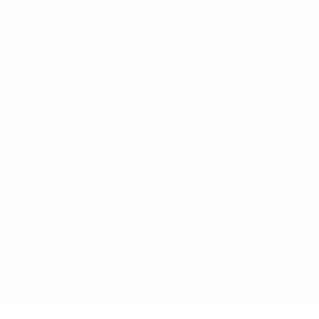
Italiano
Português
Конфиденциальность
Правила и условия
Правила в отношении cookie
Настройки куки
© 1998-2026 УЕФА. Все права защищены
Название UEFA, логотип УЕФА, а также элементы дизайна,
относящиеся к соревнованиям УЕФА, являются
зарегистрированными торговыми марками УЕФА и/или
охраняются авторским правом. Использование этих торговых
марок в коммерческих целях запрещено. Пользуясь сайтом
UEFA.com, вы тем самым соглашаетесь с Правилами и
условиями, а также с Политикой конфиденциальности
информации.