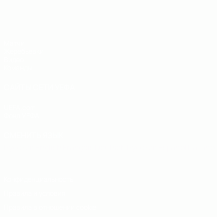
ЧЕ - юноши до 19
Матчи
Жеребьевки
Видео
Команды
САЙТЫ СЕТИ УЕФА
UEFA.com
Фонд УЕФА
СМЕНИТЬ ЯЗЫК
Русский
English
Français
Deutsch
Русский
Español
Italiano
Конфиденциальность
Правила и условия
Правила в отношении cookie