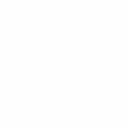
eases/news/0272-148df8afec70-8ace600b6288-1000--
B%D1%8E%D1%87%D0%B8%D0%BB%D0%B8-
%BB%D1%83%D0%B1%D1%8B-%D0%B8-
2%D1%81%D0%B5%D1%85-
дробнее</a>