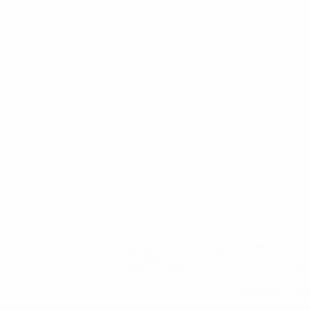
* Исключена до дальнейшего уведомления. <a href
%D1%84%D0%B8%D1%84%D0%B0-%D1%83
%D1%80%D0%BE%D1%81%D1%81%D0%
%D1%81%D0%B1%D0%BE%
%D1%82%D1%