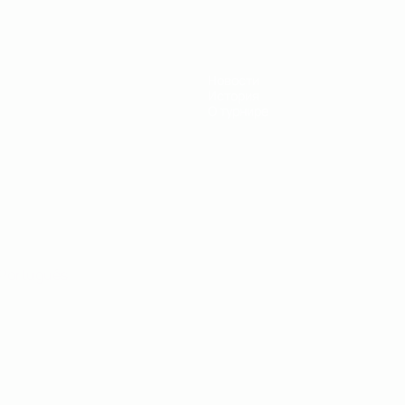
Новости
История
О турнире
Português