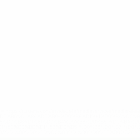
='https://ru.uefa.com/insideuefa/mediaservices/mediarel
%D0%B5%D1%84%D0%B0-%D0%B8%D1%81%D0%BA%D0%B
B8%D0%B8%D1%81%D0%BA%D0%B8%D0%B5-%D0%BA%D0
D1%80%D0%BD%D1%8B%D0%B5-%D0%B8%D0%B7-%D0%B
83%D1%80%D0%BD%D0%B8%D1%80%D0%BE%D0%B2/' >По