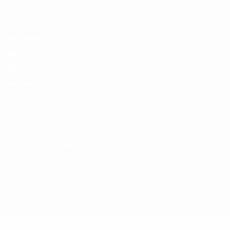
Italiano
Português
Конфиденциальность
Правила и условия
Правила в отношении cookie
Настройки куки
© 1998-2026 УЕФА. Все права защищены
Название UEFA, логотип УЕФА, а также элементы дизайна,
относящиеся к соревнованиям УЕФА, являются
зарегистрированными торговыми марками УЕФА и/или
охраняются авторским правом. Использование этих торговых
марок в коммерческих целях запрещено. Пользуясь сайтом
UEFA.com, вы тем самым соглашаетесь с Правилами и
условиями, а также с Политикой конфиденциальности
информации.