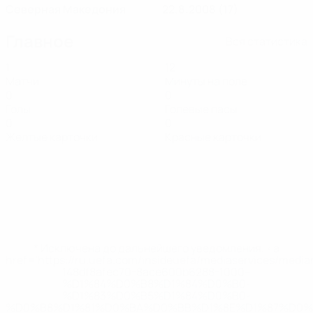
Северная Македония
22.8.2008 (17)
Главное
Вся статистика
1
12
Матчи
Минуты на поле
0
0
Голы
Голевые пасы
0
0
Желтые карточки
Красные карточки
* Исключена до дальнейшего уведомления. <a
href='https://ru.uefa.com/insideuefa/mediaservices/medi
148df8afec70-8ace600b6288-1000--
%D1%84%D0%B8%D1%84%D0%B0-
%D1%83%D0%B5%D1%84%D0%B0-
%D0%B8%D1%81%D0%BA%D0%BB%D1%8E%D1%87%D0%