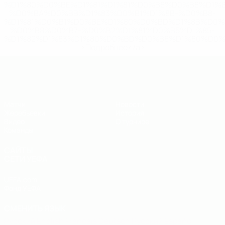
%D1%80%D0%BE%D1%81%D1%81%D0%B8%D0%B8%D1%
%D0%BA%D0%BB%D1%83%D0%B1%D1%8B-%D0%B8-
%D1%81%D0%B1%D0%BE%D1%80%D0%BD%D1%8B%D0%
%D0%B8%D0%B7-%D0%B2%D1%81%D0%B5%D1%85-
%D1%82%D1%83%D1%80%D0%BD%D0%B8%D1%80%D0%
>Подробнее</a>
ЧЕ - юноши до 19
Матчи
Новости
Жеребьевки
История
Видео
О турнире
Команды
САЙТЫ
СЕТИ УЕФА
UEFA.com
Фонд УЕФА
СМЕНИТЬ ЯЗЫК
Русский
English
Français
Deutsch
Русский
Español