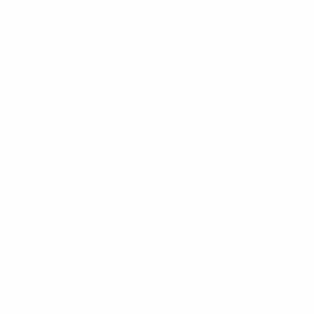
Новости
История
О турнире
Português