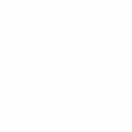
='https://ru.uefa.com/insideuefa/mediaservices/mediarel
%D0%B5%D1%84%D0%B0-%D0%B8%D1%81%D0%BA%D0%B
B8%D0%B8%D1%81%D0%BA%D0%B8%D0%B5-%D0%BA%D0
D1%80%D0%BD%D1%8B%D0%B5-%D0%B8%D0%B7-%D0%B
83%D1%80%D0%BD%D0%B8%D1%80%D0%BE%D0%B2/' >По