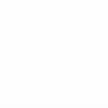
* Исключена до дальнейшего уведомления. <a href
%D1%84%D0%B8%D1%84%D0%B0-%D1%83
%D1%80%D0%BE%D1%81%D1%81%D0%
%D1%81%D0%B1%D0%BE%
%D1%82%D1%