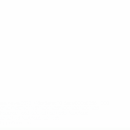
eases/news/0272-148df8afec70-8ace600b6288-1000--
B%D1%8E%D1%87%D0%B8%D0%BB%D0%B8-
%BB%D1%83%D0%B1%D1%8B-%D0%B8-
2%D1%81%D0%B5%D1%85-
дробнее</a>