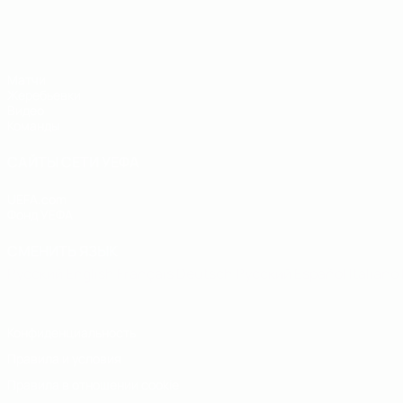
ЧЕ - юноши до 19
Матчи
Жеребьевки
Видео
Команды
САЙТЫ СЕТИ УЕФА
UEFA.com
Фонд УЕФА
СМЕНИТЬ ЯЗЫК
Русский
English
Français
Deutsch
Русский
Español
Italiano
Конфиденциальность
Правила и условия
Правила в отношении cookie