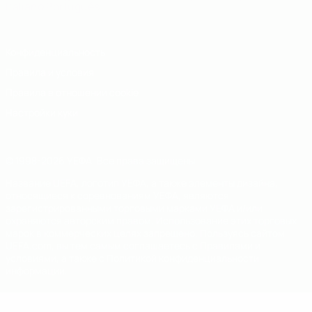
Italiano
Português
Конфиденциальность
Правила и условия
Правила в отношении cookie
Настройки куки
© 1998-2026 УЕФА. Все права защищены
Название UEFA, логотип УЕФА, а также элементы дизайна,
относящиеся к соревнованиям УЕФА, являются
зарегистрированными торговыми марками УЕФА и/или
охраняются авторским правом. Использование этих торговых
марок в коммерческих целях запрещено. Пользуясь сайтом
UEFA.com, вы тем самым соглашаетесь с Правилами и
условиями, а также с Политикой конфиденциальности
информации.