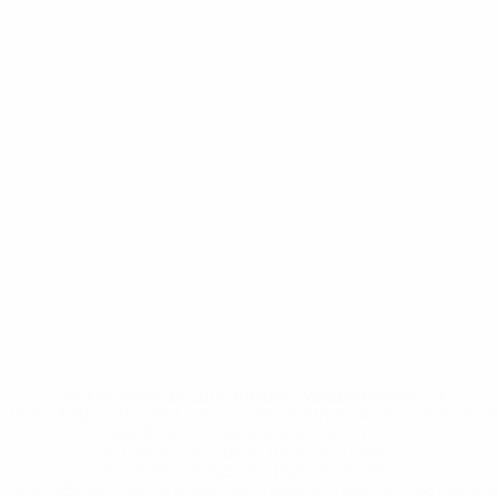
* Исключена до дальнейшего уведомления. <a
href='https://ru.uefa.com/insideuefa/mediaservices/medi
148df8afec70-8ace600b6288-1000--
%D1%84%D0%B8%D1%84%D0%B0-
%D1%83%D0%B5%D1%84%D0%B0-
%D0%B8%D1%81%D0%BA%D0%BB%D1%8E%D1%87%D0%