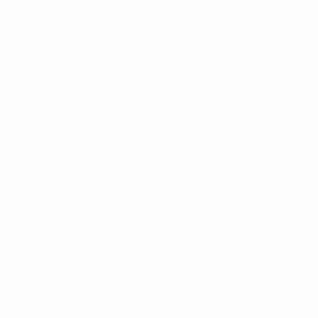
%D1%80%D0%BE%D1%81%D1%81%D0%B8%D0%B8%D1%
%D0%BA%D0%BB%D1%83%D0%B1%D1%8B-%D0%B8-
%D1%81%D0%B1%D0%BE%D1%80%D0%BD%D1%8B%D0%
%D0%B8%D0%B7-%D0%B2%D1%81%D0%B5%D1%85-
%D1%82%D1%83%D1%80%D0%BD%D0%B8%D1%80%D0%
>Подробнее</a>
ЧЕ - юноши до 19
Матчи
Новости
Жеребьевки
История
Видео
О турнире
Команды
САЙТЫ
СЕТИ УЕФА
UEFA.com
Фонд УЕФА
СМЕНИТЬ ЯЗЫК
Русский
English
Français
Deutsch
Русский
Español