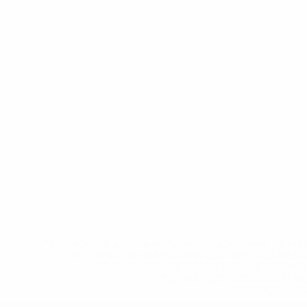
* Исключена до дальнейшего уведомления. <a href
%D1%84%D0%B8%D1%84%D0%B0-%D1%83
%D1%80%D0%BE%D1%81%D1%81%D0%
%D1%81%D0%B1%D0%BE%
%D1%82%D1%