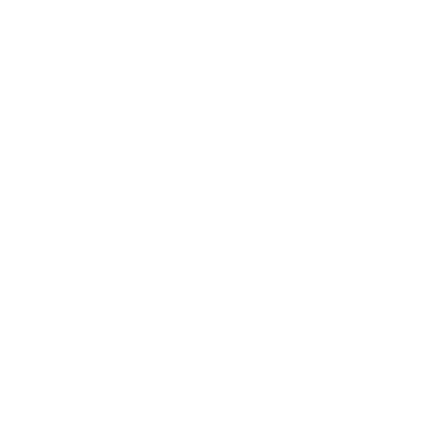
='https://ru.uefa.com/insideuefa/mediaservices/mediarel
%D0%B5%D1%84%D0%B0-%D0%B8%D1%81%D0%BA%D0%B
B8%D0%B8%D1%81%D0%BA%D0%B8%D0%B5-%D0%BA%D0
D1%80%D0%BD%D1%8B%D0%B5-%D0%B8%D0%B7-%D0%B
83%D1%80%D0%BD%D0%B8%D1%80%D0%BE%D0%B2/' >По