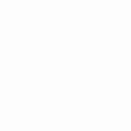
ЧЕ - юноши до 19
Матчи
Жеребьевки
Видео
Команды
САЙТЫ СЕТИ УЕФА
UEFA.com
Фонд УЕФА
СМЕНИТЬ ЯЗЫК
Русский
English
Français
Deutsch
Русский
Español
Italiano
Конфиденциальность
Правила и условия
Правила в отношении cookie