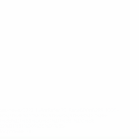
eases/news/0272-148df8afec70-8ace600b6288-1000--
B%D1%8E%D1%87%D0%B8%D0%BB%D0%B8-
%BB%D1%83%D0%B1%D1%8B-%D0%B8-
2%D1%81%D0%B5%D1%85-
дробнее</a>