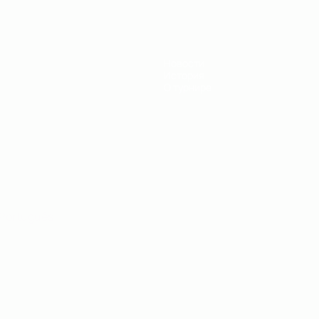
Новости
История
О турнире
Português