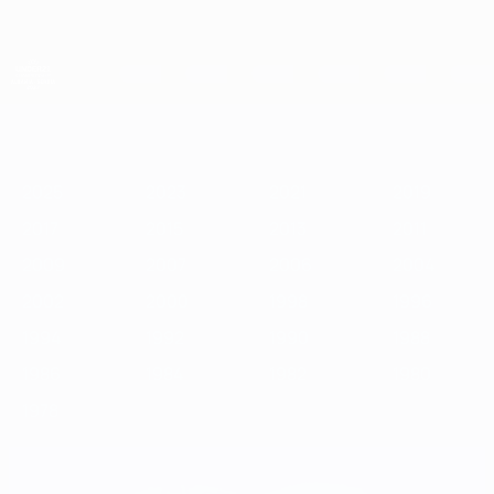
Skip
to
main
content
ЧЕ среди молодежи
2025
2023
2021
2019
2017
2015
2013
2011
2009
2
2025
2023
2021
2019
2017
2015
2013
2011
2009
2007
2006
2004
2002
2000
1998
1996
1994
1992
1990
1988
1986
1984
1982
1980
1978