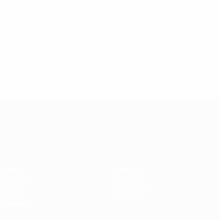
ЧЕ среди молодежи
Матчи
Новости
Группы
История
Видео
О турнире
Стат.
Магазин
Команды