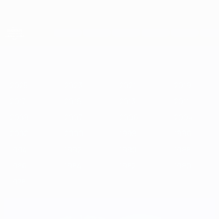
Skip
to
main
content
ЧЕ среди молодежи
2025
2023
2021
2019
2017
2015
2013
2011
2009
2
2025
2023
2021
2019
2017
2015
2013
2011
2009
2007
2006
2004
2002
2000
1998
1996
1994
1992
1990
1988
1986
1984
1982
1980
1978