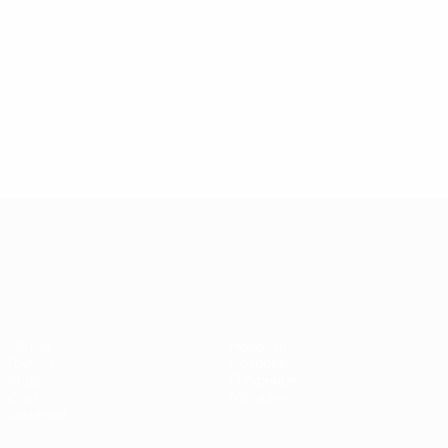
ЧЕ среди молодежи
Матчи
Новости
Группы
История
Видео
О турнире
Стат.
Магазин
Команды