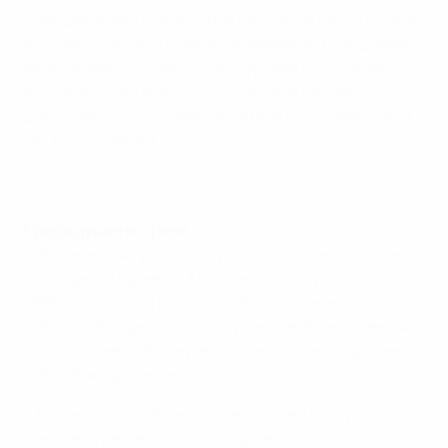
финишировала в квартете А на втором месте и также
прошла групповой этап без поражений. Скандинавы
редко играют в этой стадии турнира и постараются
выложиться на все сто. В последний раз они
доходили до полуфинала в 1998-м и уступили тогда
как раз испанцам.
Предыдущие встречи
• Испания выиграла все три официальных поединка
со сборной Норвегии. Началась эта серия как раз в
1998-м, когда "ла рохита" добилась минимальной
победы в бухарестском полуфинале. Единственный
гол на четвертой минуте дополнительного времени
забил Виктор Санчес.
• Команда Хосе Игнасио Саеса затем выиграла в
финале у греков, тогда как норвежцы