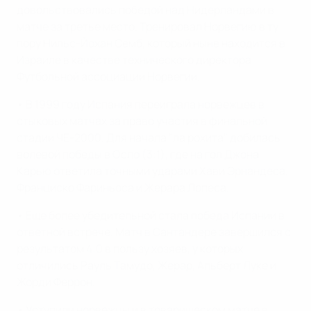
довольствовались победой над Нидерландами в
матче за третье место. Тренировал Норвегию в ту
пору Нильс-Йохан Семб, который ныне находится в
Израиле в качестве технического директора
Футбольной ассоциации Норвегии.
• В 1999 году Испания переиграла норвежцев в
стыковых матчах за право участия в финальной
стадии ЧЕ-2000. Для начала "ла рохита" добилась
волевой победы в Осло (3:1), где на гол Джона
Карью ответила точными ударами Хави Эрнандеса,
Франциско Фариньоса и Жерара Лопеса.
• Еще более убедительной стала победа Испании в
ответной встрече. Матч в Сантандере завершился с
результатом 4:0 в пользу хозяев, у которых
отличились Рауль Тамудо, Жерар, Альберт Луке и
Жорди Феррон.
• Уступили норвежцы и в товарищеском матче в