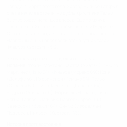
Толедо 21 марта этого года. Ховард Нильсен открыл
счет в начале встречи, но дубль Кристиана Тельо
быстро вывел испанцев вперед. Еще по мячу в
ворота гостей во втором тайме провели Родриго с
Серхио Каналесом, а Юнатан Толлос забил автогол.
Норвежцы лишь напоследок огрызнулись голом
Фламура Кастрати - 5:2.
• Команды играли в следующих составах:
Испания:
Жоэль; Монтойя, Бартра (Амат 61), Иньиго
Мартинес (Начо 54), Муньеса (Морено 69); Коке
(Делофе 46), Иярраменди (Камачо 54); Тельо
(Сарабия 61), Тьяго, Муньянин (Каналес 54);
Родриго (Альваро 61).
Норвегия:
Нюланн; Линнес,
Рогне, Толлос, Шельвик; Бергет (Борвен 56),
Свенссон (Ибрахим 64), Сингх; Элабделлауи,
Педерсен, Нильсен (Кастрати 46).
История противостояния