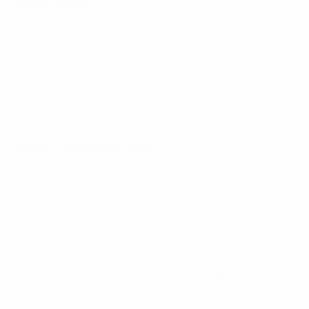
Серия пенальти
• Испания дважды участвовала в серии пенальти в
финальной стадии молодежного чемпионата
Европы. В 1986-м испанцы после ничьей с общим
счетом 3:3 в финале одолели в серии пенальти
Италию - 3:0. В 1996-м "ла рохита" вновь сыграла с
Италией (1:1) вничью в финале, а затем уступила по
11-метровым - 2:4.
Новости сборной Испании
• В матче с Нидерландами Игнасио Камачо потянул
голеностоп и был заменен, однако ожидается, что он
сможет сыграть с норвежцами.
• Лучшим бомбардиром группового этапа с тремя
голами стал Альваро Мората. Нападающий "Реала"
также был самым результативным игроком на
победном для испанцев чемпионате Европы-2011
среди юношей до 19 лет.