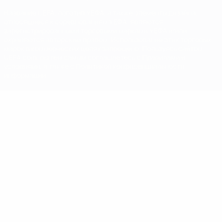
Название UEFA, логотип УЕФА, а также элементы дизайна,
относящиеся к соревнованиям УЕФА, являются
зарегистрированными торговыми марками УЕФА и/или
охраняются авторским правом. Использование этих торговых
марок в коммерческих целях запрещено. Пользуясь сайтом
UEFA.com, вы тем самым соглашаетесь с Правилами и
условиями, а также с Политикой конфиденциальности
информации.