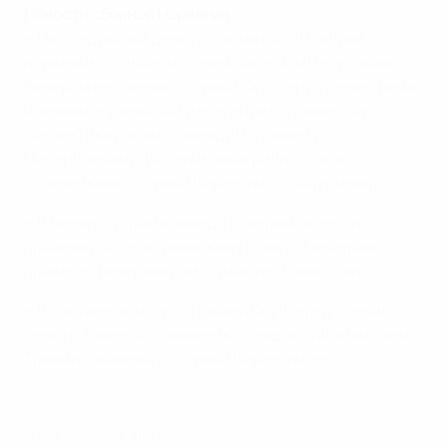
Новости сборной Норвегии
• На следующий день после матча с Италией
норвежцы отдыхали и днем посетили Иерусалим.
Вечером наставник сборной Скуллеруд с еще тремя
членами норвежской делегации отправился в
Петах-Тикву на матч между Испанией и
Нидерландами. Испанцы выиграли и стали
соперниками сборной Норвегии по полуфиналу.
• В четверг утром команда совершила легкую
пробежку по тель-авивскому пляжу, а вечером
провела тренировку на стадионе "Рамат-Ган".
• В составе на игру с Италией Скуллеруд сделал
девять замен по сравнению с предыдущим матчем.
Травмированных у сборной Норвегии нет.
© 1998-2026 UEFA. All rights reserved.