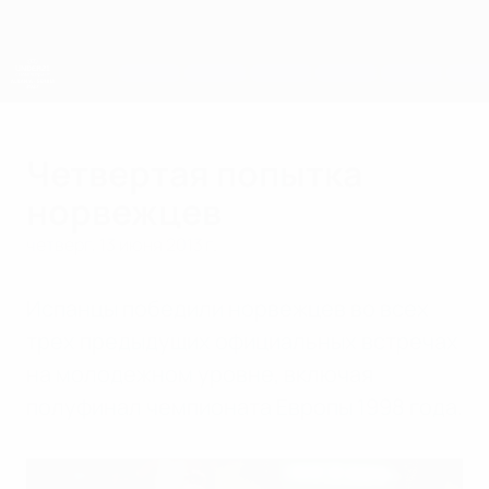
Skip
to
main
content
ЧЕ среди молодежи
Четвертая попытка
норвежцев
четверг, 13 июня 2013 г.
Испанцы победили норвежцев во всех
трех предыдущих официальных встречах
на молодежном уровне, включая
полуфинал чемпионата Европы 1998 года.