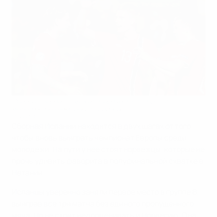
Сборная Норвегии может впервые выйти в финал
молодежного чемпионата Европы
©Sportsfile
Сборная Испании находится в двух шагах от того,
чтобы вновь выиграть чемпионат Европы среди
молодежи. На пути у нее стоят норвежцы, которые не
прочь удивить фаворита в полуфинальной схватке в
Нетании.
Испанцы уверенно заняли первое место в группе В,
выиграв все три матча без единого пропущенного
мяча. Но не стоит недооценивать и Норвегию. Она