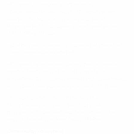
• Сборная Испании не проигрывает в 24
официальных матчах кряду (22 победы) и может
выиграть молодежное первенство Европы в
четвертый раз. Предыдущие успехи пришлись на
1986, 1998 и 2011 годы.
• Для сборной Испании это седьмой полуфинал, а в
финал она выходила пять раз.
• Сборная Норвегии никогда не играла в финалах
мужских чемпионатов Европы с учетом всех
возрастных групп. Единственный предыдущий выход
в полуфинал завершился поражением от испанцев.
• Победитель встретится с Италией или
Нидерландами, которые играют в другом
полуфинале. Решающий поединок состоится на
иерусалимском стадионе "Тедди" 18 июня.
Связи между командами