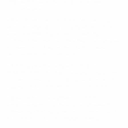
Сборная Испании в том розыгрыше завоевала
золотые медали.
• Томас Рогне остался в запасе "Селтика", когда
кельты в ноябре прошлого года проиграли в Лиге
чемпионов УЕФА "Барселоне" на "Камп Ноу" со
счетом 1:2. За хозяев выступали Бартра и вышедший
на замену Тельо. Мартин Монтойя был в заявке
каталонцев, но на поле не вышел.
• В 2011 году в квалификации Лиги Европы
УЕФА-2011/12 Йо-Инге Бергет и Андерс Конрадссен в
составе "Стремсгодсета" проиграли "Атлетико". В
мадридском матче Йохансен остался в запасе.
• Давид де Хеа и Джошуа Кинг с лета 2011-го до
января нынешнего года были одноклубниками по
"Манчестер Юнайтед", однако ни разу не выходили
на поле вместе в матче за первую команду.