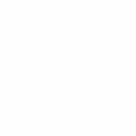
• Марк Бартра, Тьяго Алькантара, Родриго и Тельо
выступали за сборную Испании, которая сыграла с
Норвегией вничью (1:1) в матче элитного раунда
ЧЕ-2010 среди юношей до 19 лет. Цвета норвежской
сборной тогда защищали Вегар Хеденстад, Омар
Элабделлауи, Маркус Хенриксен и Стефан
Йохансен.
• Хулен Лопетеги имел дело с норвежским футболом
в первом круге Кубка УЕФА-2000, когда его "Райо
Вальекано" встречался с "Мольде". Нынешний
наставник испанцев отыграл 90 минут в победной
встрече в Норвегии (1:0), после чего провел на
скамейке запасных ответный матч - 1:1.
• В элитном раунде ЧЕ среди юношей до 19 лет три
года назад сборная Норвегии под руководством
Тор-Оле Скуллеруда с Ховардом Нордтвейтом в
составе уступила испанцам во Фредрикстаде.