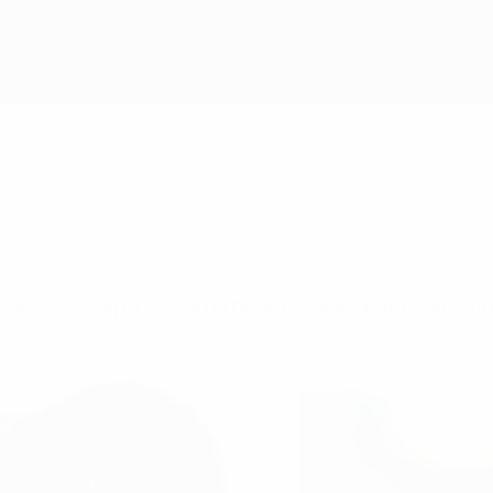
рнира Альваро Мораты принесли Испании убед