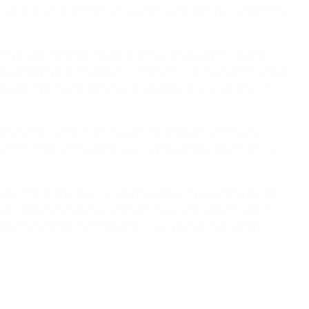
 удар Альберто Морено, а затем невероятным образом
ла Асиера Иярраманди, после чего он отразил удар
Марк Бартра поборолся со Стефаном Страннбергом после
л в 15 матчах за испанскую "молодежку", но первый в
дя от пары подкатов, он сделал передачу Маркусу
заработали пару угловых, и Страннберг мог поразить
кой запустил мяч выше. Для испанцев это послужило
 овертайм в их планы определенно не входило. Иско
установил Мората, подоспевший на добивание после