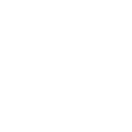
метно выросло. Сначала Нюланн-Хашольд отразил пушечный
ч в штангу.
вать. Голкипера "Мольде" не смутил рикошет после выстре
венности до перерыва у Нюланн-Хашольда не получилось. 
о окружения и добил мяч в сетку. Для него это был 15-й го
вард Нильсен, который едва не соорудил ответный гол. Уй
ти для скандинавов встал Морено. Впоследствии норвежцы 
вавшись скидкой Фредрика Семб-Берге, от границы вратарс
нику сравнивать счет и переводить выяснение отношений в
ил мяч в "девятку". А окончательный результат на табло 
 угла.