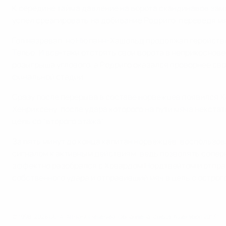
К середине тайма давление на ворота скандинавов за
успел среагировать на добивание Родриго, переведя мя
Гол назревал, но Нюланн-Хашольд продолжал геройство
Тельо. И все-таки отстоять свои ворота в неприкосно
розыгрыша углового, а Родриго оказался проворнее своег
финальной стадии.
Сразу после перерыва в составе норвежцев появился Хо
Хенриксену, после удара которого на пути мяча некста
цель со "второго этажа".
За пять минут до конца капитан норвежцев, воспользо
сигналом к активным действиям, ведь позволять сопер
эффектно разобрался с Ховардом Нордтвейтом и отправ
собственного удара и отправивший мяч в цель с острого
© 1998-2026 UEFA. All rights reserved.
Обновлено: среда, 4 декабря 2013 г.