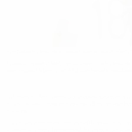
Разгромив норвежцев, испанцы гарантировали себе путе
Проведя первые 45 минут на половине поля норвежцев, 
минуте удвоила результат. А в добавленное время Альва
В Израиле все матчи испанской сборной проходили по 
решающие мячи забивали в концовке. В полуфинале подо
секундах.
Если бы не героическая игра Эрьяна Нюланн-Хашольда в
номинальных гостей потревожил Иско, пробивший немно