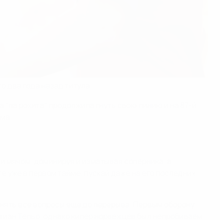
о два года назад титула.
 "ла рохита" продолжила гнуть свою линию и на 87-й
ма.
и мячом, доминируя и изматывая соперника, а
е уже в первом тайме, пускай даже на его последних
снять все вопросы еще до перерыва. Первым оборону
тиан Тельо, однако кипер норвежцев был непробиваем.