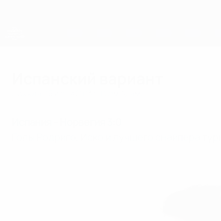
Skip
to
main
content
ЧЕ среди молодежи
Испанский вариант
суббота, 15 июня 2013 г.
| Сэм Адамс
Испания - Норвегия 3:0
Голы Родриго, Иско и лучшего снайпера ту