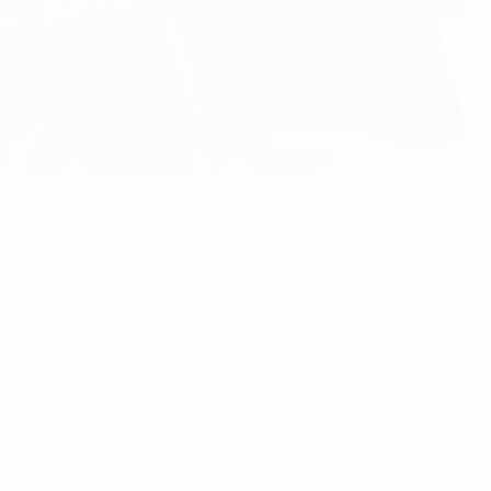
вку в финал и остановились в шаге от защиты завоеванног
испанцы благодаря Родриго вышли вперед. После перерыва
ро Мората, забив уже четвертый гол, довел дело до разгро
схожему сценарию. Действующие чемпионы подолгу владел
печные Хулена Лопетеги решили не тянуть и повели в счет
 воротах сборной Норвегии, "ла рохита" вполне могла бы 
го неточно. Следующим в центре внимания оказался Крис