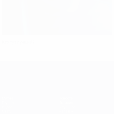
Кто тут лучший?
ЧЕ среди молодежи
Матчи
Новости
Группы
История
Видео
О турнире
Стат.
Магазин