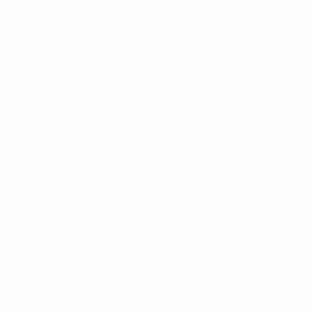
Показатели Вилльяма Карвалью в финальном
турнире
сыграл 480 минут (поделил первое место по этому
показателю)
сделал 394 передачи (лучший результат)
сделал 349 точных паса (лучший результат)
на нем заработано 12 фолов (поделил первое место)
4 удара блокировано
сделал 3 фола
1 удар по воротам
0 ударов в створ
© 1998-2026 UEFA. All rights reserved.
Обновлено: среда, 1 июля 2015 г.