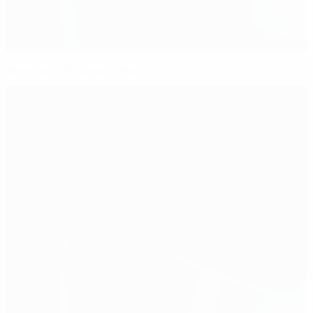
Эриксон: "Я будто в раю"