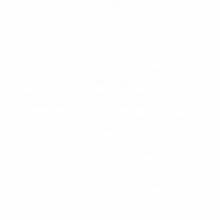
выступающий на клубном уровне за "Спортинг",
провел финальный турнир без замен.
Самым ярким оказалось выступление 23-летнего
хавбека в полуфинале со сборной Германии.
Карвалью полностью переиграл своего
непосредственного оппонента Эмре Джана и помог
португальцам разгромить соперника
со счетом 5:0
.
Это поражение стало самым крупным для немцев на
уровне молодежных национальных команд.
В
финале со сборной Швеции
Карвалью тоже был
ключевой фигурой на поле, пусть даже его промах в
серии пенальти стал решающим.
Полузащитник, проведший уже 13 матчей за главную
национальную команду, сделал больше всего пасов
(всего 394, из них точные - 349) на турнире в Чехии.