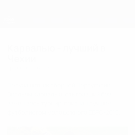
Skip
to
main
content
ЧЕ среди молодежи
Карвалью - лучший в
Чехии
среда, 1 июля 2015 г.
Полузащитник сборной Португалии
Вилльям Карвалью, отыгравший без
замен весь турнир, признан лучшим
футболистом молодежного ЕВРО-2015.