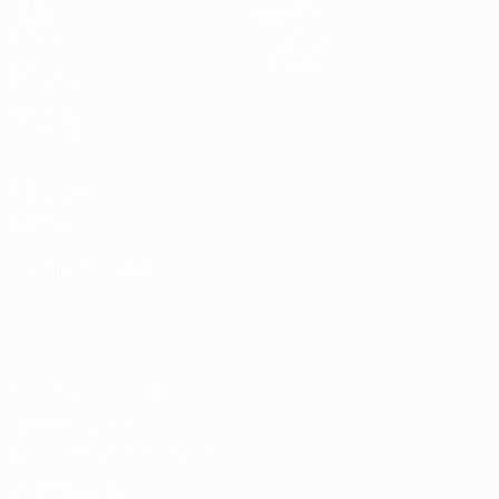
Матчи
Новости
Группы
История
Видео
О турнире
Стат.
Магазин
Команды
ДРУГИЕ
САЙТЫ
UEFA.com
Фонд УЕФА
Магазин
СМЕНИТЬ ЯЗЫК
Русский
English
Français
Deutsch
Русский
Español
Italiano
Português
Конфиденциальность
Правила и условия
Правила в отношении cookie
Настройки куки