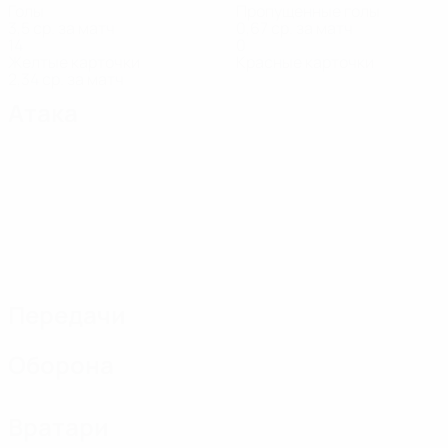
Голы
Пропущенные голы
3,5 ср. за матч
0,67 ср. за матч
14
0
Желтые карточки
Красные карточки
2,34 ср. за матч
Атака
Передачи
Оборона
Вратари