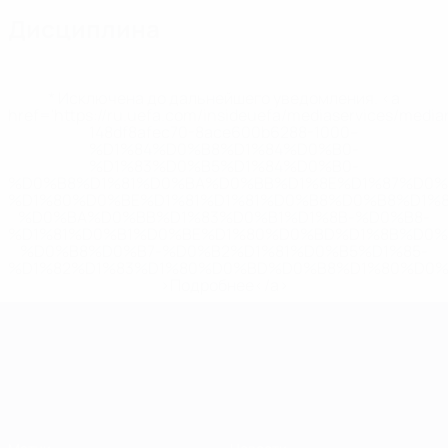
Дисциплина
* Исключена до дальнейшего уведомления. <a
href='https://ru.uefa.com/insideuefa/mediaservices/medi
148df8afec70-8ace600b6288-1000--
%D1%84%D0%B8%D1%84%D0%B0-
%D1%83%D0%B5%D1%84%D0%B0-
%D0%B8%D1%81%D0%BA%D0%BB%D1%8E%D1%87%D0%
%D1%80%D0%BE%D1%81%D1%81%D0%B8%D0%B8%D1%
%D0%BA%D0%BB%D1%83%D0%B1%D1%8B-%D0%B8-
%D1%81%D0%B1%D0%BE%D1%80%D0%BD%D1%8B%D0%
%D0%B8%D0%B7-%D0%B2%D1%81%D0%B5%D1%85-
%D1%82%D1%83%D1%80%D0%BD%D0%B8%D1%80%D0%
>Подробнее</a>
ЧЕ среди молодежи