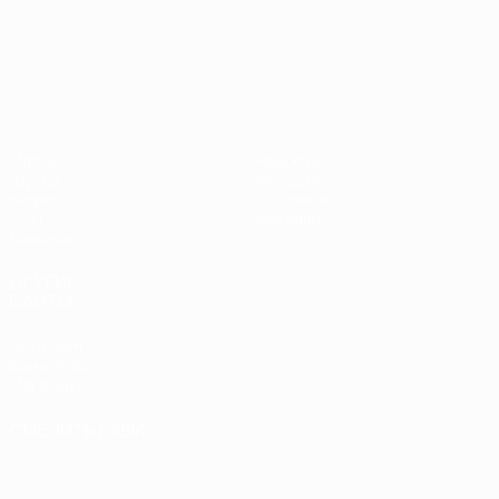
ЧЕ среди молодежи
Матчи
Новости
Группы
История
Видео
О турнире
Стат.
Магазин
Команды
ДРУГИЕ
САЙТЫ
UEFA.com
Фонд УЕФА
Магазин
СМЕНИТЬ ЯЗЫК
Русский
English
Français
Deutsch
Русский
Español
Italiano
Português