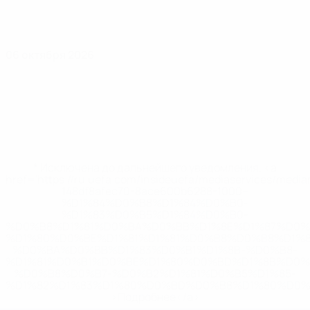
06 октября 2026
* Исключена до дальнейшего уведомления. <a
href='https://ru.uefa.com/insideuefa/mediaservices/medi
148df8afec70-8ace600b6288-1000--
%D1%84%D0%B8%D1%84%D0%B0-
%D1%83%D0%B5%D1%84%D0%B0-
%D0%B8%D1%81%D0%BA%D0%BB%D1%8E%D1%87%D0%
%D1%80%D0%BE%D1%81%D1%81%D0%B8%D0%B8%D1%
%D0%BA%D0%BB%D1%83%D0%B1%D1%8B-%D0%B8-
%D1%81%D0%B1%D0%BE%D1%80%D0%BD%D1%8B%D0%
%D0%B8%D0%B7-%D0%B2%D1%81%D0%B5%D1%85-
%D1%82%D1%83%D1%80%D0%BD%D0%B8%D1%80%D0%
>Подробнее</a>