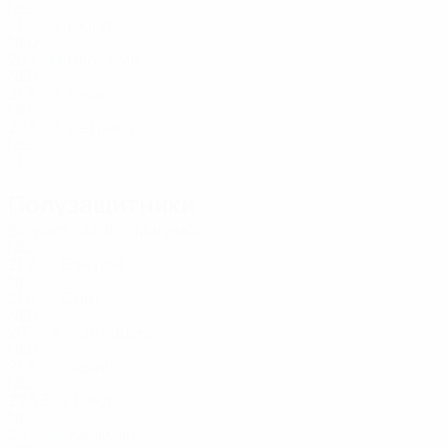
NED
21
-
-
Young
13
NED
20
1
-
Блокзейл
13
NED
21
3
-
Янсе
14
NED
20
1
-
де Гранд
15
NED
21
-
-
Полузащитники
Возраст
СМ
ЗГ
Миламбо
6
NED
21
2
-
Банзузи
6
NED
21
4
-
Смит
8
NED
20
4
-
Schreuders
8
NED
21
3
-
Зехил
10
NED
22
4
3
Ланд
18
NED
20
-
-
Квакман
18