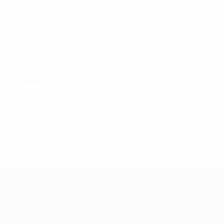
21
3
-
Уфкир
21
NED
20
-
-
Слити
21
NED
20
1
-
Даал
21
NED
22
2
-
Тренер
Михаэл Райцигер
NED
* Исключена до дальнейшего уведомления. <a href
%D1%84%D0%B8%D1%84%D0%B0-%D1%83
%D1%80%D0%BE%D1%81%D1%81%D0%
%D1%81%D0%B1%D0%BE%
%D1%82%D1%
ЧЕ среди молодежи