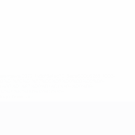
eases/news/0272-148df8afec70-8ace600b6288-1000--
B%D1%8E%D1%87%D0%B8%D0%BB%D0%B8-
%BB%D1%83%D0%B1%D1%8B-%D0%B8-
2%D1%81%D0%B5%D1%85-
дробнее</a>