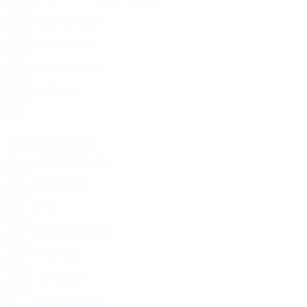
NED
22
2
2
де Граафф
1
NED
21
2
3
Хееркенс
16
NED
20
-
-
Клавербур
16
NED
20
1
3
Схикс
23
NED
22
1
-
Защитники
Возраст
СМ
ЗГ
Рид
2
NED
20
1
-
Богарде
2
NED
22
1
-
Гус
3
NED
22
5
-
ван ден Берг
4
NED
22
3
-
М. Ротс
5
NED
20
5
-
Гоойер
12
NED
21
-
-
Вертраувд
13