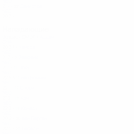
NED
21
-
-
Дейкстра
22
NED
20
3
-
Нападающие
Возраст
СМ
ЗГ
Аддай
7
GHA
20
3
1
Уайсса
7
NED
21
3
-
Зеефейк
9
NED
21
1
-
Поку
11
NED
22
5
3
ван Боммел
11
NED
22
-
-
Слори
17
NED
21
2
-
Хан
19
NED
22
2
-
Конаду
19
NED
20
2
-
ван Берген
20
NED
22
5
-
Бабади
20
NED