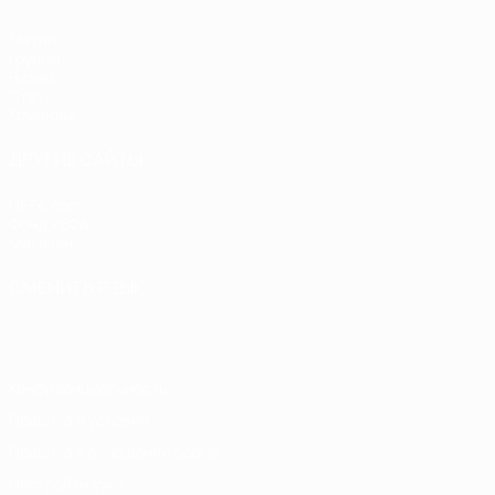
Матчи
Группы
Видео
Стат.
Команды
ДРУГИЕ САЙТЫ
UEFA.com
Фонд УЕФА
Магазин
СМЕНИТЬ ЯЗЫК
Русский
English
Français
Deutsch
Русский
Español
Italiano
Конфиденциальность
Правила и условия
Правила в отношении cookie
Настройки куки