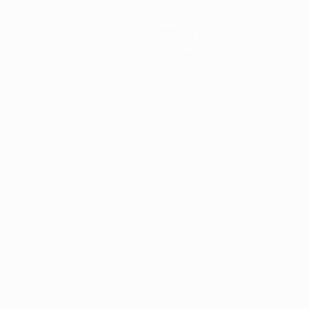
Новости
История
О турнире
Магазин
Português