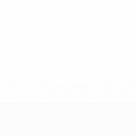
='https://ru.uefa.com/insideuefa/mediaservices/mediarel
%D0%B5%D1%84%D0%B0-%D0%B8%D1%81%D0%BA%D0%B
B8%D0%B8%D1%81%D0%BA%D0%B8%D0%B5-%D0%BA%D0
D1%80%D0%BD%D1%8B%D0%B5-%D0%B8%D0%B7-%D0%B
83%D1%80%D0%BD%D0%B8%D1%80%D0%BE%D0%B2/' >По