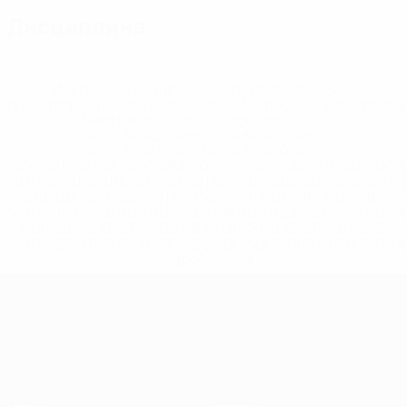
Дисциплина
* Исключена до дальнейшего уведомления. <a
href='https://ru.uefa.com/insideuefa/mediaservices/medi
148df8afec70-8ace600b6288-1000--
%D1%84%D0%B8%D1%84%D0%B0-
%D1%83%D0%B5%D1%84%D0%B0-
%D0%B8%D1%81%D0%BA%D0%BB%D1%8E%D1%87%D0%
%D1%80%D0%BE%D1%81%D1%81%D0%B8%D0%B8%D1%
%D0%BA%D0%BB%D1%83%D0%B1%D1%8B-%D0%B8-
%D1%81%D0%B1%D0%BE%D1%80%D0%BD%D1%8B%D0%
%D0%B8%D0%B7-%D0%B2%D1%81%D0%B5%D1%85-
%D1%82%D1%83%D1%80%D0%BD%D0%B8%D1%80%D0%
>Подробнее</a>
ЧЕ среди молодежи