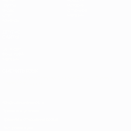
Матчи
Новости
Группы
История
Видео
О турнире
Стат.
Магазин
Команды
ДРУГИЕ
САЙТЫ
UEFA.com
Фонд УЕФА
Магазин
СМЕНИТЬ ЯЗЫК
Русский
English
Français
Deutsch
Русский
Español
Italiano
Português
Конфиденциальность
Правила и условия
Правила в отношении cookie
Настройки куки