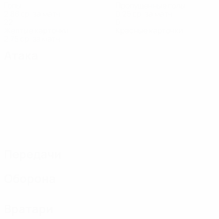
Голы
Пропущенные голы
2,88 ср. за матч
0,25 ср. за матч
22
0
Желтые карточки
Красные карточки
2,75 ср. за матч
Атака
Передачи
Оборона
Вратари