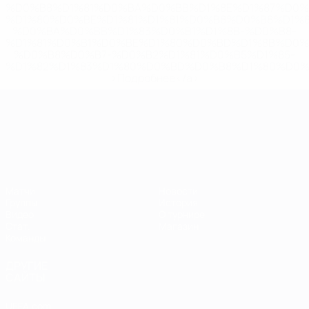
%D0%B8%D1%81%D0%BA%D0%BB%D1%8E%D1%87%D0%
%D1%80%D0%BE%D1%81%D1%81%D0%B8%D0%B8%D1%
%D0%BA%D0%BB%D1%83%D0%B1%D1%8B-%D0%B8-
%D1%81%D0%B1%D0%BE%D1%80%D0%BD%D1%8B%D0%
%D0%B8%D0%B7-%D0%B2%D1%81%D0%B5%D1%85-
%D1%82%D1%83%D1%80%D0%BD%D0%B8%D1%80%D0%
>Подробнее</a>
ЧЕ среди молодежи
Матчи
Новости
Группы
История
Видео
О турнире
Стат.
Магазин
Команды
ДРУГИЕ
САЙТЫ
UEFA.com