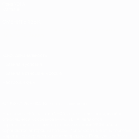
Фонд УЕФА
Магазин
СМЕНИТЬ ЯЗЫК
Русский
English
Français
Deutsch
Русский
Español
Italiano
Português
Конфиденциальность
Правила и условия
Правила в отношении cookie
Настройки куки
© 1998-2026 УЕФА. Все права защищены
Название UEFA, логотип УЕФА, а также элементы дизайна,
относящиеся к соревнованиям УЕФА, являются
зарегистрированными торговыми марками УЕФА и/или
охраняются авторским правом. Использование этих торговых
марок в коммерческих целях запрещено. Пользуясь сайтом