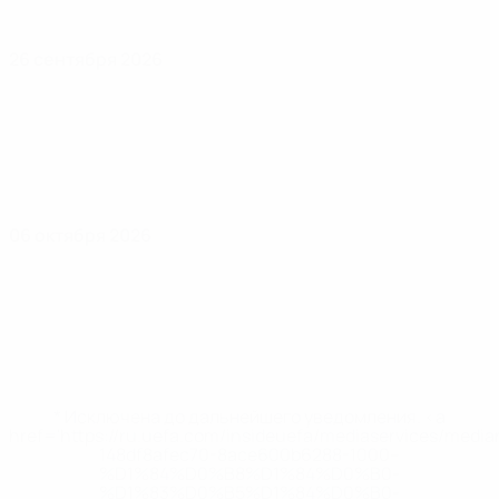
26 сентября 2026
06 октября 2026
* Исключена до дальнейшего уведомления. <a
href='https://ru.uefa.com/insideuefa/mediaservices/medi
148df8afec70-8ace600b6288-1000--
%D1%84%D0%B8%D1%84%D0%B0-
%D1%83%D0%B5%D1%84%D0%B0-