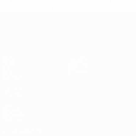
%D1%82%D1%83%D1%80%D0%BD%D0%B8%D1%80%D0%
>Подробнее</a>
ЧЕ среди молодежи
Матчи
Новости
Группы
История
Видео
О турнире
Стат.
Магазин
Команды
ДРУГИЕ
САЙТЫ
UEFA.com
Фонд УЕФА
Магазин
СМЕНИТЬ ЯЗЫК