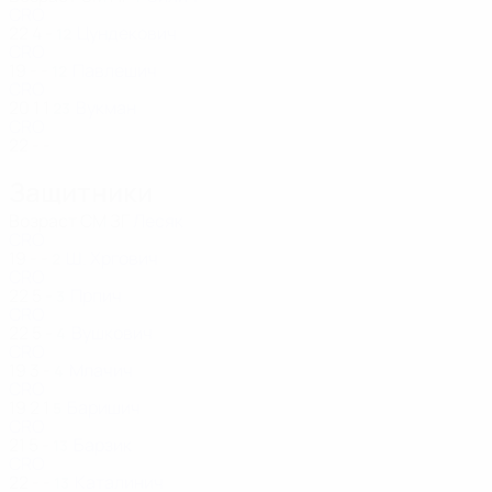
CRO
22
4
-
Цундекович
12
CRO
19
-
-
Павлешич
12
CRO
20
1
1
Вукман
23
CRO
22
-
-
Защитники
Возраст
СМ
ЗГ
Лесяк
CRO
19
-
-
Ш. Хргович
2
CRO
22
5
-
Прпич
3
CRO
22
5
-
Вушкович
4
CRO
19
3
-
Млачич
4
CRO
19
2
1
Баришич
5
CRO
21
5
-
Барзик
13
CRO
22
-
-
Каталинич
13