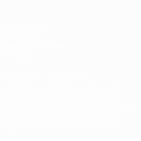
Русский
English
Français
Deutsch
Русский
Español
Italiano
Português
Конфиденциальность
Правила и условия
Правила в отношении cookie
Настройки куки
© 1998-2026 УЕФА. Все права защищены
Название UEFA, логотип УЕФА, а также элементы дизайна,
относящиеся к соревнованиям УЕФА, являются
зарегистрированными торговыми марками УЕФА и/или
охраняются авторским правом. Использование этих торговых
марок в коммерческих целях запрещено. Пользуясь сайтом
UEFA.com, вы тем самым соглашаетесь с Правилами и
условиями, а также с Политикой конфиденциальности
информации.