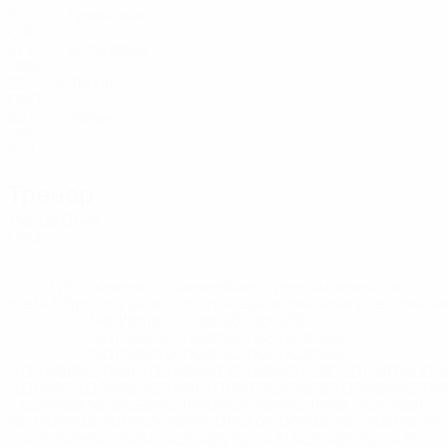
20
-
-
Брайкович
17
CRO
21
2
-
Антунович
19
CRO
22
-
-
Топич
19
CRO
22
5
-
Segečić
22
CRO
22
1
-
Тренер
Ивица Олич
CRO
* Исключена до дальнейшего уведомления. <a
href='https://ru.uefa.com/insideuefa/mediaservices/medi
148df8afec70-8ace600b6288-1000--
%D1%84%D0%B8%D1%84%D0%B0-
%D1%83%D0%B5%D1%84%D0%B0-
%D0%B8%D1%81%D0%BA%D0%BB%D1%8E%D1%87%D0%
%D1%80%D0%BE%D1%81%D1%81%D0%B8%D0%B8%D1%
%D0%BA%D0%BB%D1%83%D0%B1%D1%8B-%D0%B8-
%D1%81%D0%B1%D0%BE%D1%80%D0%BD%D1%8B%D0%
%D0%B8%D0%B7-%D0%B2%D1%81%D0%B5%D1%85-