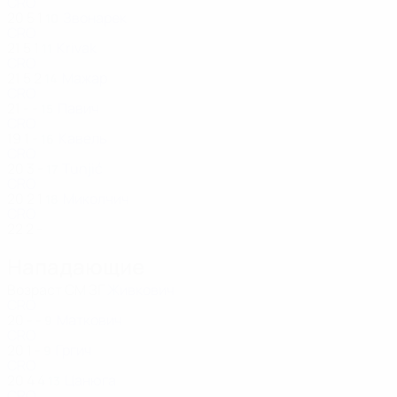
CRO
20
5
1
Звонарек
10
CRO
21
5
1
Krivak
11
CRO
21
5
2
Мажар
14
CRO
21
-
-
Павич
15
CRO
19
1
-
Кавель
16
CRO
20
3
-
Tunjić
17
CRO
20
2
1
Миколчич
18
CRO
22
2
-
Нападающие
Возраст
СМ
ЗГ
Живкович
CRO
20
-
-
Маткович
9
CRO
20
1
-
Гргич
9
CRO
20
4
4
Цанюга
13
CRO