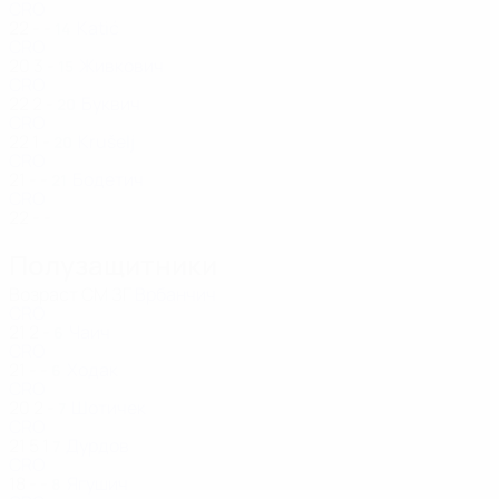
CRO
22
-
-
Katić
14
CRO
20
3
-
Живкович
15
CRO
22
2
-
Буквич
20
CRO
22
1
-
Krušelj
20
CRO
21
-
-
Бодетич
21
CRO
22
-
-
Полузащитники
Возраст
СМ
ЗГ
Врбанчич
CRO
21
2
-
Чаич
6
CRO
21
-
-
Ходак
6
CRO
20
2
-
Шотичек
7
CRO
21
5
1
Дурдов
7
CRO
18
-
-
Ягушич
8